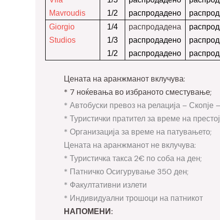
Mavroudis
1/2
распродадено
распрод
распродадена
Giorgio
1/4
распрод
Studios
1/3
распродадено
распрод
1/2
распродадено
распрод
Цената на аранжманот вклучува:
* 7 ноќевања во избраното сместување;
* Автобуски превоз на релација – Скопје 
* Туристички пратител за време на престој
* Организација за време на патувањето;
Цената на аранжманот не вклучува:
* Туристичка такса 2
€
по соба на ден;
* Патничко Осигурување 350 ден;
* Факултативни излети
* Индивидуални трошоци на патникот
НАПОМЕНИ: