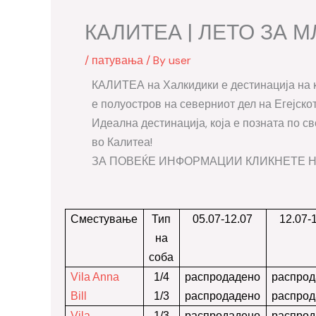
КАЛИТЕА | ЛЕТО ЗА М
/
патувања
/ By
user
КАЛИТЕА на Халкидики е дестинација на к
е полуостров на северниот дел на Егејск
Идеална дестинација, која е позната по св
во Калитеа!
ЗА ПОВЕЌЕ ИНФОРМАЦИИ КЛИКНЕТЕ Н
Сместување
Тип
05.07-12.07
12.07-
на
соба
Vila Anna
1/4
распродадено
распрод
Bill
1/3
распродадено
распрод
Vila
1/3
распродадено
распрод