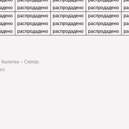
адено
распродадено
распродадено
распродадено
ра
адено
распродадено
распродадено
распродадено
ра
адено
распродадено
распродадено
распродадено
ра
адено
распродадено
распродадено
распродадено
ра
– Калитеа – Скопје;
от;