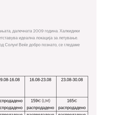
ањата, далечната 2009 година. Халкидики
етставува идеална локација за летување.
 од Солун! Веќе добро познато, се гледаме
09.08-16.08
16.08-23.08
23.08-30.08
€ (LM)
€
спродадено
159
165
спродадено
распродадено
распродадено
спродадено
распродадено
распродадено