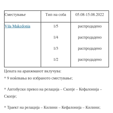
Сместување
Тип на соба
05.08
-15.08.2022
Vila Makedonia
1/5
распродадено
1/4
распродадено
1/3
распродадено
1/2
распродадено
Цената на аранжманот вклучува:
* 9 ноќевања во избраното сместување;
* Автобуски превоз на релација – Скопје – Кефалонија –
Скопје;
* Траект на релација – Килини – Кефалонија – Килини;