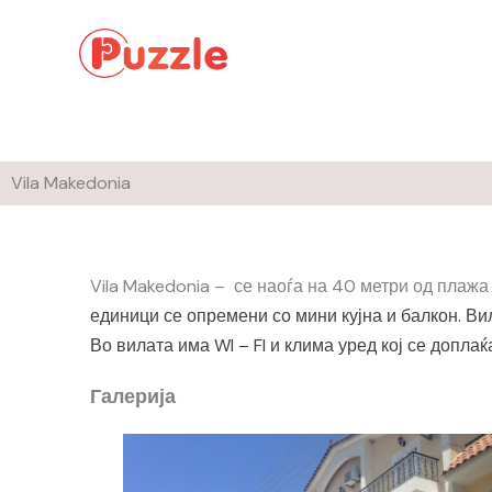
Skip
to
content
Vila Makedonia
Vila Makedonia – се наоѓа на 40 метри од плажа
единици се опремени со мини кујна и балкон. Вил
Во вилата има WI – FI и клима уред кој се доплаќ
Галерија