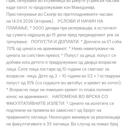
Пристигнување во Игуменица во рануте утрински часови
каде патот го продолжуваме кон Македонија.
Пристигнување во Скопје во претпладневните часови
на 14.04.2026 (вторник). УСЛОВИ И НАЧИН НА
ПЛАЌАЊЕ: * 3000 денари при резервација, а остатокот
од сумата најдоцна до 15 дена пред предвидениот рок за
тргнување; ПОПУСТИ И ДОПЛАТИ: * Доплата за 1/1 соба
70% од цената на аранжманот; * Нема намалување на
цената за сопствен превоз; * Попуст за деца: попуст се
добива кога детето е придружувано од двајца возрасни
лица. Сите лица постари од 10 години се сметаат за
возрасни лица. Дете од 2 – 10 години во 1/2 + 1 остварува
попуст од 10% (со седиште во автобус и кревет во хотел);
* Возрасно лице на помошен кревет го плаќа полниот
износ на аранжманот; НАПОМЕНА ВО ВРСКА СО
ФАКУЛТАТИВНИТЕ ИЗЛЕТИ: * Цените на излетите се
подлежни на промена во зависност од бројот на
пријавените патници. Неопходен минимум за реализација
на факултативите е 35 патници. Во случај на помал број