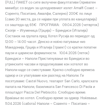
(FULL) ПАКЕТ со сите вклучени факултативи (приватен
минибус со водич за целодневниот излет Amalfi Coast –
Соренто, Поситано, Амалфи, Салерно) 200€ по лице
(само 20 места, да се најави при уплата во канцеларија)
со заштеда од 65€ ПРОГРАМА: 09.04.2026 (четврток)
Скопје – Игуменица (Грција) – Бриндиси (Италија)
Состанок на групата пред Хотел Русија во периодот од
12:00 – 14:00 часот. Денско и ноќно патување низ
Македонија, Грција и Италија (траект) со кратки попатни
паузи и царински формалности. 10.04.2026 (петок)
Бриндиси – Наполи Пристигнување во Бриндиси во
утринските часови и продолжуваме кон хотелот во
Наполи каде се сместуваме. Кратко слободно времеза
одмор и се упатуваме кон разглед на Наполи. Ги
посетуваме: Castel Nuovo, театарот San Carlo, кралската
палата на Наполи, базиликата San Francesco Di Paola и
плоштадот Piazza Del Plebiscito. Слободно време.
Враќање во хотел. Слободно време за одмор. Ноќевање.
11.04.2026 (сабота) Наполи – Соренто – Поситано –