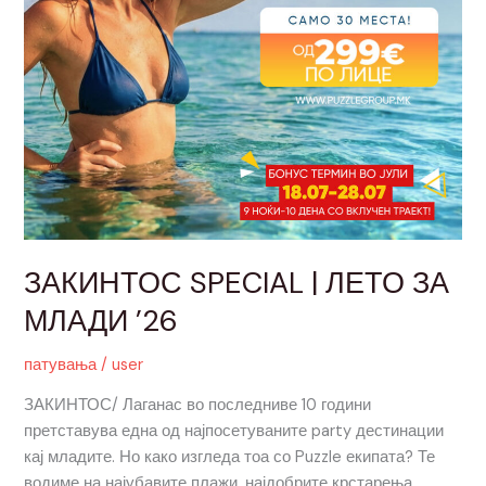
ЗАКИНТОС SPECIAL | ЛЕТО ЗА
МЛАДИ ’26
патувања
/
user
ЗАКИНТОС/ Лаганас во последниве 10 години
претставува една од најпосетуваните party дестинации
кај младите. Но како изгледа тоа со Puzzle екипата? Те
водиме на најубавите плажи, најдобрите крстарења,