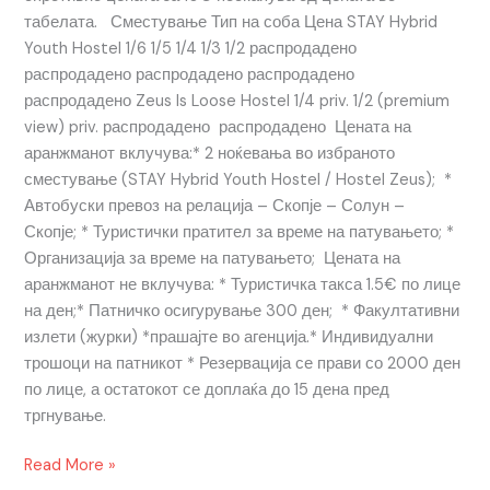
табелата. Сместување Тип на соба Цена STAY Hybrid
Youth Hostel 1/6 1/5 1/4 1/3 1/2 распродадено
распродадено распродадено распродадено
распродадено Zeus Is Loose Hostel 1/4 priv. 1/2 (premium
view) priv. распродадено распродадено Цената на
аранжманот вклучува:* 2 ноќевања во избраното
сместување (STAY Hybrid Youth Hostel / Hostel Zeus); *
Автобуски превоз на релација – Скопје – Солун –
Скопје; * Туристички пратител за време на патувањето; *
Организација за време на патувањето; Цената на
аранжманот не вклучува: * Туристичка такса 1.5€ по лице
на ден;* Патничко осигурување 300 ден; * Факултативни
излети (журки) *прашајте во агенција.* Индивидуални
трошоци на патникот * Резервација се прави со 2000 ден
по лице, а остатокот се доплаќа до 15 дена пред
тргнување.
Read More »