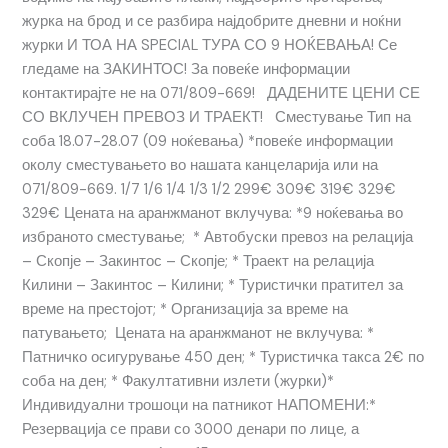
журка на брод и се разбира најдобрите дневни и ноќни
журки И ТОА НА SPECIAL ТУРА СО 9 НОЌЕВАЊА! Се
гледаме на ЗАКИНТОС! За повеќе информации
контактирајте не на 071/809-669! ДАДЕНИТЕ ЦЕНИ СЕ
СО ВКЛУЧЕН ПРЕВОЗ И ТРАЕКТ! Сместување Тип на
соба 18.07-28.07 (09 ноќевања) *повеќе информации
околу сместувањето во нашата канцеларија или на
071/809-669. 1/7 1/6 1/4 1/3 1/2 299€ 309€ 319€ 329€
329€ Цената на аранжманот вклучува: *9 ноќевања во
избраното сместување; * Автобуски превоз на релација
– Скопје – Закинтос – Скопје; * Траект на релација
Килини – Закинтос – Килини; * Туристички пратител за
време на престојот; * Организација за време на
патувањето; Цената на аранжманот не вклучува: *
Патничко осигурување 450 ден; * Туристичка такса 2€ по
соба на ден; * Факултативни излети (журки)*
Индивидуални трошоци на патникот НАПОМЕНИ:*
Резервација се прави со 3000 денари по лице, а