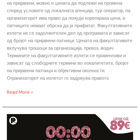
на пријавени, можно е цената да подлежи на промена
според условите од локалната агенција, тур оператор, па
организаторот има право да понуди корегирана цена, а
патниците немаат обрска да ја прифатат. Факултативните
излети не се задолжителен дел од програмата и зависат
од бројот на пријавени патници. Цената на факултативите
вклучува трошоци за организација, превоз, водич.
Термините на факултативните излети се променливи и
зависат од слободните термини во локалитетите, бројот
на пријавени патници и објективни околности.
Огранизаторот на излетот го задржува правото
Read More »
СОЛУН
|
НОВА
ГОДИНА