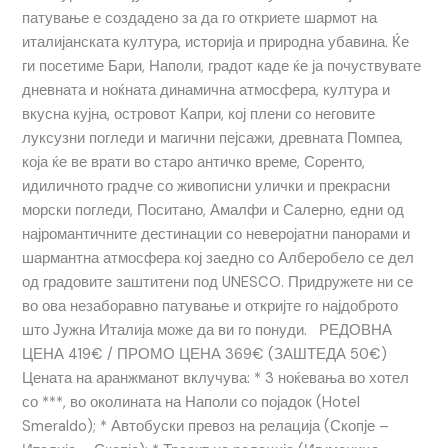
патување е создадено за да го откриете шармот на
италијанската култура, историја и природна убавина. Ќе
ги посетиме Бари, Наполи, градот каде ќе ја почуствувате
дневната и ноќната динамична атмосфера, култура и
вкусна кујна, островот Капри, кој плени со неговите
луксузни погледи и магични пејсажи, древната Помпеа,
која ќе ве врати во старо античко време, Соренто,
идиличното градче со живописни улички и прекрасни
морски погледи, Поситано, Амалфи и Салерно, едни од
најромантичните дестинации со неверојатни панорами и
шармантна атмосфера кој заедно со Алберобело се дел
од градовите заштитени под UNESCO. Придружете ни се
во ова незаборавно патување и откријте го најдоброто
што Јужна Италија може да ви го понуди. РЕДОВНА
ЦЕНА 419€ / ПРОМО ЦЕНА 369€ (ЗАШТЕДА 50€)
Цената на аранжманот вклучува: * 3 ноќевања во хотел
со ***, во околината на Наполи со појадок (Hotel
Smeraldo); * Автобуски превоз на релација (Скопје –