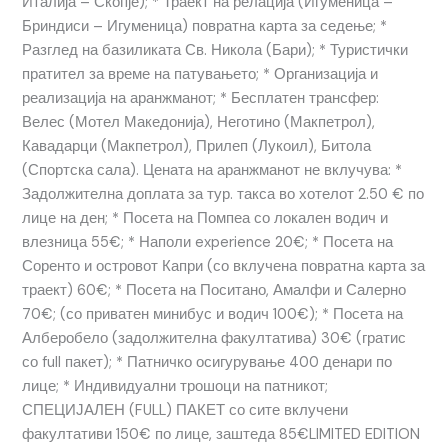
Италија – Скопје); * Траект на релација (Игуменица –
Бриндиси – Игуменица) повратна карта за седење; *
Разглед на базиликата Св. Никола (Бари); * Туристички
пратител за време на патувањето; * Организација и
реализација на аранжманот; * Бесплатен трансфер:
Велес (Мотел Македонија), Неготино (Макпетрол),
Кавадарци (Макпетрол), Прилеп (Лукоил), Битола
(Спортска сала). Цената на аранжманот не вклучува: *
Задолжителна доплата за тур. такса во хотелот 2.50 € по
лице на ден; * Посета на Помпеа со локален водич и
влезница 55€; * Наполи experience 20€; * Посета на
Соренто и островот Капри (со вклучена повратна карта за
траект) 60€; * Посета на Поситано, Амалфи и Салерно
70€; (со приватен минибус и водич 100€); * Посета на
Алберобело (задолжителна факултатива) 30€ (гратис
со full пакет); * Патничко осигурување 400 денари по
лице; * Индивидуални трошоци на патникот;
СПЕЦИЈАЛЕН (FULL) ПАКЕТ со сите вклучени
факултативи 150€ по лице, заштеда 85€LIMITED EDITION