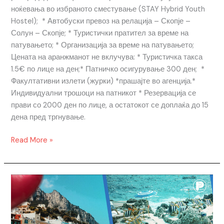
ноќевања во избраното сместување (STAY Hybrid Youth
Hostel); * Автобуски превоз на релација – Скопје –
Солун – Скопје; * Туристички пратител за време на
патувањето; * Организација за време на патувањето;
Цената на аранжманот не вклучува: * Туристичка такса
1.5€ по лице на ден;* Патничко осигурување 300 ден; *
Факултативни излети (журки) *прашајте во агенција.*
Индивидуални трошоци на патникот * Резервација се
прави со 2000 ден по лице, а остатокот се доплаќа до 15
дена пред тргнување.
Read More »
ЈУЖНА
ИТАЛИЈА
/
ВЕЛИГДЕН