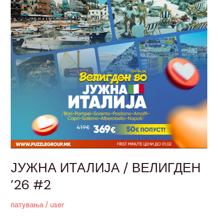
’26
#2
ЈУЖНА ИТАЛИЈА / ВЕЛИГДЕН
’26 #2
патувања
/
user