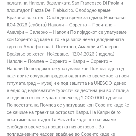
палата на Наполи, базиликата San Francesco Di Paola и
плоштадот Piazza Del Plebiscito. Слободно време.
Враќање во хотел. Слободно време за одмор. Ноќевање.
11.04.2026 (сабота) Наполи – Соренто – Поситано –
Амалфи – Салерно – Наполи По појадокот се упатуваме
кон Соренто од каде што ќе ја започнеме целодневната
тура на Амалфи coast: Поситано, Амалфи и Салерно.
Враќање во хотел. Ноќевање. 12.04.2026 (недела)
Наполи – Помпеа – Соренто – Капри – Соренто –
Наполи По појадокот се упатуваме кон Помпеа, еден од
најстарите сочувани градови од античко време кое ја носи
титулата град – музеј и е под заштита на UNESCO, денес
е едно од најпознатите туристички дестинации во Италија
и годишно го посетуваат повеќе од 2 000 000 туристи.
По посетата на Помпеа се упатуваме кон Соренто каде ќе
се качиме на траект за островот Капри. На Капри ќе го
посетиме плоштадот La Piazzeta каде што ќе имаме
слободно време за прошетка низ островот. Во
попладневните часови враќање во Соренто каде ќе