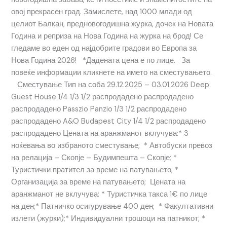
овој прекрасен град. Замислете, над 1000 млади од
целиот Балкан, предновогодишна журка, дочек на Новата
Година и реприза на Нова Година на журка на брод! Се
гледаме во еден од најдобрите градови во Европа за
Нова Година 2026! *Дадената цена е по лице. За
повеќе информации кликнете на името на сместувањето.
Сместување Тип на соба 29.12.2025 – 03.01.2026 Deep
Guest House 1/4 1/3 1/2 распродадено распродадено
распродадено Passzio Panzio 1/3 1/2 распродадено
распродадено A&O Budapest City 1/4 1/2 распродадено
распродадено Цената на аранжманот вклучува:* 3
ноќевања во избраното сместување; * Автобуски превоз
на релација – Скопје – Будимпешта – Скопје; *
Туристички пратител за време на патувањето; *
Организација за време на патувањето; Цената на
аранжманот не вклучува: * Туристичка такса 1€ по лице
на ден;* Патничко осигурување 400 ден; * Факултативни
излети (журки);* Индивидуални трошоци на патникот; *