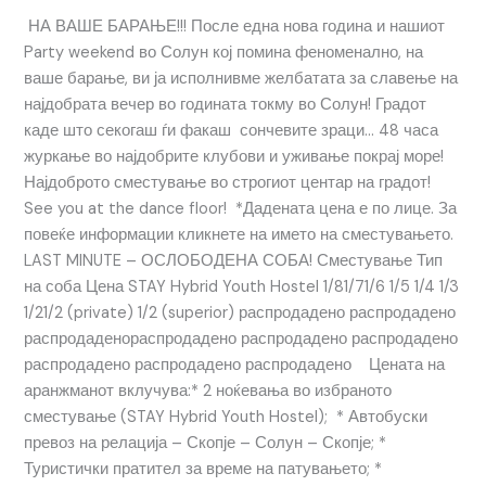
НА ВАШЕ БАРАЊЕ!!! После една нова година и нашиот
Party weekend во Солун кој помина феноменално, на
ваше барање, ви ја исполнивме желбатата за славење на
најдобрата вечер во годината токму во Солун! Градот
каде што секогаш ѓи факаш сончевите зраци… 48 часа
журкање во најдобрите клубови и уживање покрај море!
Најдоброто сместување во строгиот центар на градот!
See you at the dance floor! *Дадената цена е по лице. За
повеќе информации кликнете на името на сместувањето.
LAST MINUTE – ОСЛОБОДЕНА СОБА! Сместување Тип
на соба Цена STAY Hybrid Youth Hostel 1/81/71/6 1/5 1/4 1/3
1/21/2 (private) 1/2 (superior) распродадено распродадено
распродаденораспродадено распродадено распродадено
распродадено распродадено распродадено Цената на
аранжманот вклучува:* 2 ноќевања во избраното
сместување (STAY Hybrid Youth Hostel); * Автобуски
превоз на релација – Скопје – Солун – Скопје; *
Туристички пратител за време на патувањето; *