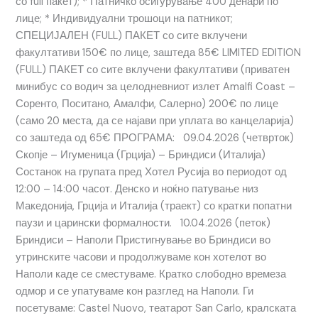
со full пакет); * Патничко осигурување 400 денари по
лице; * Индивидуални трошоци на патникот;
СПЕЦИЈАЛЕН (FULL) ПАКЕТ со сите вклучени
факултативи 150€ по лице, заштеда 85€ LIMITED EDITION
(FULL) ПАКЕТ со сите вклучени факултативи (приватен
минибус со водич за целодневниот излет Amalfi Coast –
Соренто, Поситано, Амалфи, Салерно) 200€ по лице
(само 20 места, да се најави при уплата во канцеларија)
со заштеда од 65€ ПРОГРАМА: 09.04.2026 (четврток)
Скопје – Игуменица (Грција) – Бриндиси (Италија)
Состанок на групата пред Хотел Русија во периодот од
12:00 – 14:00 часот. Денско и ноќно патување низ
Македонија, Грција и Италија (траект) со кратки попатни
паузи и царински формалности. 10.04.2026 (петок)
Бриндиси – Наполи Пристигнување во Бриндиси во
утринските часови и продолжуваме кон хотелот во
Наполи каде се сместуваме. Кратко слободно времеза
одмор и се упатуваме кон разглед на Наполи. Ги
посетуваме: Castel Nuovo, театарот San Carlo, кралската