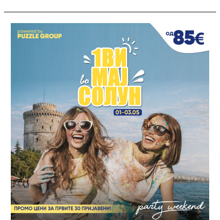
СОЛУН
|
PARTY
WEEKEND
–
1-
ви
Мај
’26