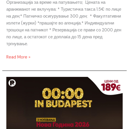
Организација за време на патувањето; Цената на
аранжманот не вклучува: * Туристичка такса 1.5€ по лице
на ден;* Патничко осигурување 300 ден; * Факултативни
излети (журки) *прашајте во агенција.* Индивидуални
трошоци на патникот * Резервација се прави со 2000 ден
по лице, а остатокот се доплаќа до 15 дена пред
тргнување.
Read More »
БУДИМПЕШТА
|
НОВА
ГОДИНА
ЗА
МЛАДИ
’26