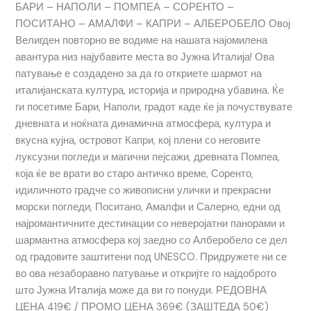
БАРИ – НАПОЛИ – ПОМПЕА – СОРЕНТО –
ПОСИТАНО – АМАЛФИ – КАПРИ – АЛБЕРОБЕЛО Овој
Велигден повторно ве водиме на нашата најомилена
авантура низ најубавите места во Јужна Италија! Ова
патување е создадено за да го откриете шармот на
италијанската култура, историја и природна убавина. Ќе
ги посетиме Бари, Наполи, градот каде ќе ја почуствувате
дневната и ноќната динамична атмосфера, култура и
вкусна кујна, островот Капри, кој плени со неговите
луксузни погледи и магични пејсажи, древната Помпеа,
која ќе ве врати во старо античко време, Соренто,
идиличното градче со живописни улички и прекрасни
морски погледи, Поситано, Амалфи и Салерно, едни од
најромантичните дестинации со неверојатни панорами и
шармантна атмосфера кој заедно со Алберобело се дел
од градовите заштитени под UNESCO. Придружете ни се
во ова незаборавно патување и откријте го најдоброто
што Јужна Италија може да ви го понуди. РЕДОВНА
ЦЕНА 419€ / ПРОМО ЦЕНА 369€ (ЗАШТЕДА 50€)