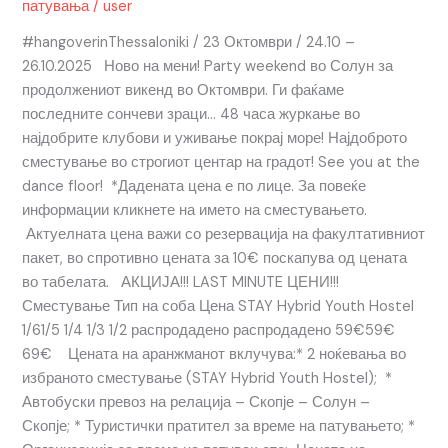
патувања
/
user
#hangoverinThessaloniki / 23 Октомври / 24.10 –
26.10.2025 Ново на мени! Party weekend во Солун за
продолжениот викенд во Октомври. Ги фаќаме
последните сончеви зраци… 48 часа журкање во
најдобрите клубови и уживање покрај море! Најдоброто
сместување во строгиот центар на градот! See you at the
dance floor! *Дадената цена е по лице. За повеќе
информации кликнете на името на сместувањето.
Актуелната цена важи со резервација на факултативниот
пакет, во спротивно цената за 10€ поскапува од цената
во табелата. АКЦИЈА!!! LAST MINUTE ЦЕНИ!!!
Сместување Тип на соба Цена STAY Hybrid Youth Hostel
1/61/5 1/4 1/3 1/2 распродадено распродадено 59€59€
69€ Цената на аранжманот вклучува:* 2 ноќевања во
избраното сместување (STAY Hybrid Youth Hostel); *
Автобуски превоз на релација – Скопје – Солун –
Скопје; * Туристички пратител за време на патувањето; *