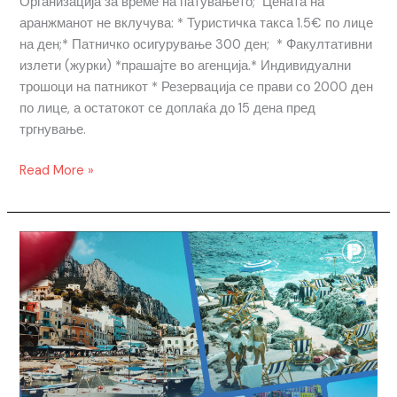
Организација за време на патувањето; Цената на
аранжманот не вклучува: * Туристичка такса 1.5€ по лице
на ден;* Патничко осигурување 300 ден; * Факултативни
излети (журки) *прашајте во агенција.* Индивидуални
трошоци на патникот * Резервација се прави со 2000 ден
по лице, а остатокот се доплаќа до 15 дена пред
тргнување.
Read More »
ЈУЖНА
ИТАЛИЈА
/
ВЕЛИГДЕН
’26