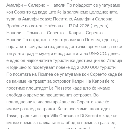
Амалфи – Салерно – Наполи По појадокот се упатуваме
кон Соренто од каде што ќе ја започнеме целодневната
тура на Амалфи coast: Поситано, Амалфи и Салерно.
Враќање во хотел. Ноќевање. 12.04.2026 (недела)
Наполи – Помпеа – Соренто – Капри – Соренто –
Наполи По појадокот се упатуваме кон Помпеа, еден од
најстарите сочувани градови од античко време кое ја носи
титулата град – музеј и е под заштита на UNESCO, денес
е едно од најпознатите туристички дестинации во Италија
и годишно го посетуваат повеќе од 2 000 000 туристи.
По посетата на Помпеа се упатуваме кон Соренто каде ќе
се качиме на траект за островот Капри. На Капри ќе го
посетиме плоштадот La Piazzeta каде што ќе имаме
слободно време за прошетка низ островот. Во
попладневните часови враќање во Соренто каде ќе
имаме разглед на градот. Ќе го посетиме плоштадот
Tasso, градскиот парк Villa Comunale Di Sorento каде ќе
имаме време за сликање и слободно време за разглед.