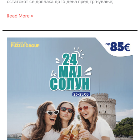
остатокот се доплаќа до 15 дена пред тргнување;
Read More »
СОЛУН
|
PARTY
WEEKEND
–
24-
ти
Мај
’26