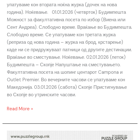
упатуваме кон втората ноќна журка (дочек на нова
година). Ноќевање. 01.01.2026 (четврток) Будимпешта
Можност за факултативна посета по избор (Виена или
Сент Андреа). Слободно време. Враќање во Будимпешта.
Слободно време. Се упатуваме кон третата журка
(реприза од нова година – журка на брод, крстарење)
каде ни се придружуваат патници од другите дестинации.
Враќање во сместување. Ноќевање. 02.01.2026 (петок)
Будимпешта – Скопје Напуштање на сместувањето.
Факултативна посета на шопинг центарот Campona и
Outlet Premier. Во вечерните часови се упатуваме кон
Македонија. 03.01.2026 (сабота) Скопје Пристигнување
во Скопје во утринските часови.
Read More »
СОЛУН