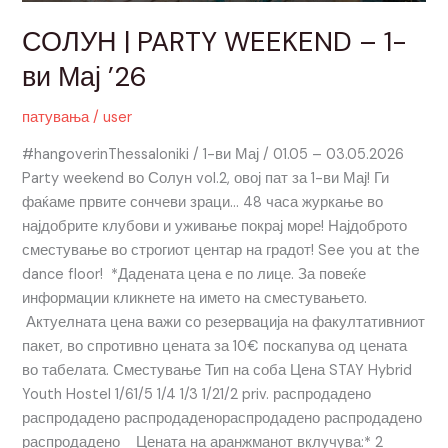
СОЛУН | PARTY WEEKEND – 1-
ви Мај ’26
патувања
/
user
#hangoverinThessaloniki / 1-ви Мај / 01.05 – 03.05.2026
Party weekend во Солун vol.2, овој пат за 1-ви Мај! Ги
фаќаме првите сончеви зраци… 48 часа журкање во
најдобрите клубови и уживање покрај море! Најдоброто
сместување во строгиот центар на градот! See you at the
dance floor! *Дадената цена е по лице. За повеќе
информации кликнете на името на сместувањето.
Актуелната цена важи со резервација на факултативниот
пакет, во спротивно цената за 10€ поскапува од цената
во табелата. Сместување Тип на соба Цена STAY Hybrid
Youth Hostel 1/61/5 1/4 1/3 1/21/2 priv. распродадено
распродадено распродаденораспродадено распродадено
распродадено Цената на аранжманот вклучува:* 2