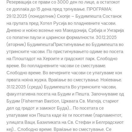
Резервација се прави со 3000 ден по лице, а остатокот
се доплаќа до 15 дена пред тргнување. ПРОГРАМА:
29.12.2025 (понеделник) Скопје – Будимпешта Состанок
на групата пред Хотел Русија во пладневните часови.
Дневно и ноќно возење низ Македонија, Србија и Унгарија
со попатни паузи и царински формалности. 30.12.2025
(вторник) БудимпештаПристигнување во Будимпешта во
утринските часови. По пристигнувањето одиме во посета
на Плоштадот на Хероите и градскиот парк. Слободно
време. Во попладневните часови се сместуваме.
Слободно време. Во вечерните часови се упатуваме кон
првата ноќна журка. Враќање во сместување. Ноќевање.
31.12.2025 (среда) Будимпешта Во утринските часови,
факултативна посета на Будим и Пешта. Започнуваме од
Будим (Fisherman Bastion, Црквата Св. Матеја, стариот
дел од градот и замокот Буда)… По посетата се
упатуваме кон Пешта каде ќе ги посетиме (парламентот,
улицата Ваци, Базиликата на Св. Стефан и Белградскиот
кеј)… Слободно време. Враќање во сместување. Се