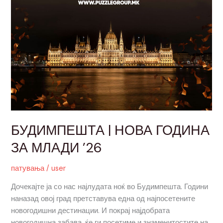
БУДИМПЕШТА | НОВА ГОДИНА
ЗА МЛАДИ ’26
патувања
/
user
Дочекајте ја со нас најлудата ноќ во Будимпешта. Години
наназад овој град претставува една од најпосетените
новогодишни дестинации. И покрај најдобрата
новогодишна забава, ќе ги посетиме и знаменитостите на