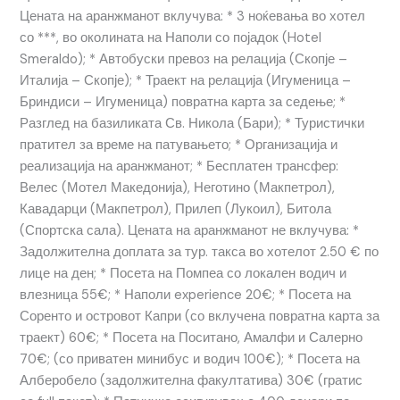
Цената на аранжманот вклучува: * 3 ноќевања во хотел
со ***, во околината на Наполи со појадок (Hotel
Smeraldo); * Автобуски превоз на релација (Скопје –
Италија – Скопје); * Траект на релација (Игуменица –
Бриндиси – Игуменица) повратна карта за седење; *
Разглед на базиликата Св. Никола (Бари); * Туристички
пратител за време на патувањето; * Организација и
реализација на аранжманот; * Бесплатен трансфер:
Велес (Мотел Македонија), Неготино (Макпетрол),
Кавадарци (Макпетрол), Прилеп (Лукоил), Битола
(Спортска сала). Цената на аранжманот не вклучува: *
Задолжителна доплата за тур. такса во хотелот 2.50 € по
лице на ден; * Посета на Помпеа со локален водич и
влезница 55€; * Наполи experience 20€; * Посета на
Соренто и островот Капри (со вклучена повратна карта за
траект) 60€; * Посета на Поситано, Амалфи и Салерно
70€; (со приватен минибус и водич 100€); * Посета на
Алберобело (задолжителна факултатива) 30€ (гратис