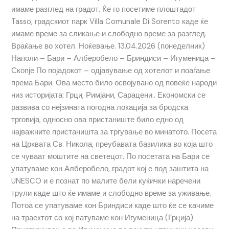
имаме разглед на градот. Ќе го посетиме плоштадот
Tasso, градскиот парк Villa Comunale Di Sorento каде ќе
имаме време за сликање и слободно време за разглед.
Враќање во хотел. Ноќевање. 13.04.2026 (понеделник)
Наполи – Бари – Алберобело – Бриндиси – Игуменица –
Скопје По појадокот – одјавување од хотелот и поаѓање
према Бари. Ова место било освојувано од повеќе народи
низ историјата: Грци, Римјани, Сарацени.. Економски се
развива со нејзината погодна локација за бродска
трговија, односно ова пристаниште било едно од
најважните пристаништа за тргување во минатото. Посета
на Црквата Св. Никола, преубавата базилика во која што
се чуваат моштите на светецот. По посетата на Бари се
упатуваме кон Алберобело, градот кој е под заштита на
UNESCO и е познат по малите бели куќички наречени
трули каде што ќе имаме и слободно време за уживање.
Потоа се упатуваме кон Бриндиси каде што ќе се качиме
на траектот со кој патуваме кон Игуменица (Грција).