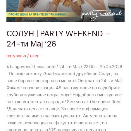
СОЛУН | PARTY WEEKEND –
24-ти Мај ’26
патувања
/
user
#hangoverinThessaloniki / 24-ти Мај / 23.05 – 25.05.2026
По веќе неколку #partyweekend дружби во Солун, на
ваше барање, повторно на менито! Овој пат за 24-ти Мај!
Фаќаме сончеви зраци… 48 часа журкање во најдобрите
клубови и уживање покрај море! Најдоброто сместување
во строгиот центар на градот! See you at the dance floor!
*Дадената цена е по лице. За повеќе информации
кликнете на името на сместувањето. Актуелната цена
важи со резервација на факултативниот пакет, во
спротивно цената за 10€ поскапува од цената во