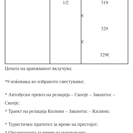
1/2
319
€
329
€
329
€
Цената на аранжманот вклучува:
*9 ноќевања во избраното сместување;
* Автобуски превоз на релација – Скопје – Закинтос –
Скопје;
* Траект на релација Килини – Закинтос – Килини;
* Туристички пратител за време на престојот;
* Организација за време на патувањето;