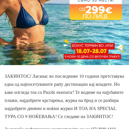
ЗАКИНТОС/ Лаганас во последниве 10 години претставува
една од најпосетуваните party дестинации кај младите. Но
како изгледа тоа со Puzzle екипата? Те водиме на најубавите
плажи, најдобрите крстарења, журка на брод и се разбира
најдобрите дневни и ноќни журки И ТОА НА SPECIAL
ТУРА СО 9 НОЌЕВАЊА! Се гледаме на ЗАКИНТОС!
За повеќе информации контактирајте не на 071/809-669!