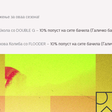
жење за оваа сезона!
 Школа со DOUBLE G –
10% попуст на сите бачила (Галичко б
ифкова Колиба со FLOODER –
10% попуст на сите бачила (Гали