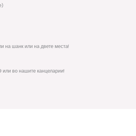
е)
ли на шанк или на двете места!
9 или во нашите канцеларии!