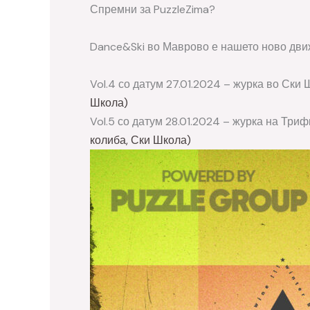
Спремни за PuzzleZima?
Dance&Ski во Маврово е нашето ново дви
Vol.4 со датум 27.01.2024 – журка во Ски
Школа)
Vol.5 со датум 28.01.2024 – журка на Тр
колиба, Ски Школа)