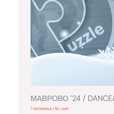
МАВРОВО ’24 / DANCE&S
/
патувања
/ By
user