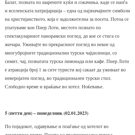
Балат, позната по шарените куќи и сокачиња, каде се наоѓа
и вселенската патријаршија – една од најзначајните симболи
на христијанството, која е задолжителна за посета. Потоа се
упатуваме кон Пиер Лоти, местото познато по
спектакуларниот панорамски поглед, до кое се стига со
жичара. Уживајте во прекрасниот поглед во некое од
многубројните традиционални турски чајџилници, со
симит, чај, познатата турска лимонада или кафе. Пиер Лоти
е атракција број 1 за сите туристи кој сакаат да уживаат во
неверојатен поглед, во традиционален турски стил.
Слободно време и враќање во хотел. Ноќевање.
5 (петти ден) – понеделник (02.01.2023)
По појадокот, одјавување и поаѓање од хотелот во
договорено време. Посета на традиционална турска