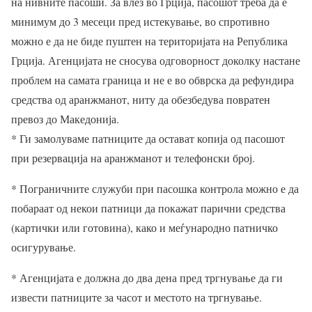
на нивните пасоши. За влез во Грција, пасошот треба да е
минимум до 3 месеци пред истекување, во спротивно
можно е да не биде пуштен на територијата на Република
Грција. Агенцијата не сносува одговорност доколку настане
проблем на самата граница и не е во обврска да рефундира
средства од аранжманот, ниту да обезбедува повратен
превоз до Македонија.
* Ги замолуваме патниците да остават копија од пасошот
при резервација на аранжманот и телефонски број.
* Пограничните служуби при пасошка контрола можно е да
побараат од некои патници да покажат парични средства
(картички или готовина), како и меѓународно патничко
осигурување.
* Агенцијата е должна до два дена пред тргнување да ги
извести патниците за часот и местото на тргнување.