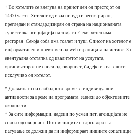
* Во хотелите се влегува на првиот ден од престојот од
14:00 часот. Хотелот од оваа понуда е регистриран,
прегледан и стандардизиран од страна на националната
туристичка асоцијација на земјата. Секој хотел има
ресторан. Секоја соба има тоалет и туш. Описот на хотелот е
информативен и превземен од web страницата на истиот. За
евентуална отстапка од квалитетот на услугата,
организаторот не сноси одговорност, бидејќки тоа зависи
исклучиво од хотелот.
* Должината на слободното време за индивидуални
активности за време на програмата, зависи до објективните
околности.
* За сите информации, дадени по усмен пат, агенцијата не
сноси одговорност. Потписниците на договорот за
патување се должни да ги информираат нивните сопатници