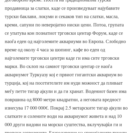
продавница за слатки, каде се произведуваат најубавите
турски баклави, локуми и секаков тип на слатки, масла,
креми, сапуни по неверојатно ниски цени. Потоа, групата
се упатува кон познатиот трговски центар Форум, каде се
наоѓа еден од најголемите аквариуми во Европа. Слободно
време од околу 4 часа за шопинг, кафе во еден од
најголемите трговски центри каде ги има сите трговски
марки. Во склоп на самиот трговски центар се наоѓа
аквариумот Туркуазу кој е првиот гигантски аквариум во
турција, кој на посетителите им нуди можност да пливаат
меѓу петте тигар ајкули и да ги хранат. Водениот базен има
површина од 8000 метри квадратни, а неговата вредност
изнесува 17 000 000
€
. Покрај 2.5 метарските тигар ајкули во
слатките и солените води на аквариумот живета и над 10
000 други видови на морски суштества, вклучувајќи ги и
тропски загрозените. Благодарение на специјалните тунели