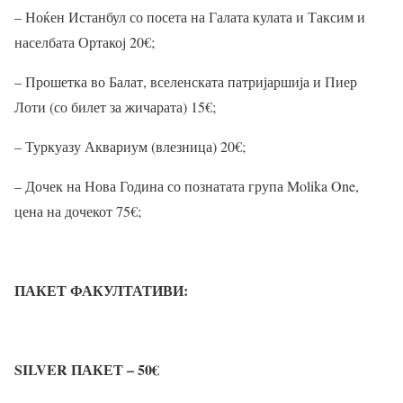
– Ноќен Истанбул со посета на Галата кулата и Таксим и
населбата Ортакој 20
€
;
– Прошетка во Балат, вселенската патријаршија и Пиер
Лоти (со билет за жичарата) 15
€
;
– Туркуазу Аквариум (влезница) 20
€
;
– Дочек на Нова Година со познатата група Molika One,
цена на дочекот 75
€
;
ПАКЕТ ФАКУЛТАТИВИ:
SILVER ПАКЕТ – 50
€