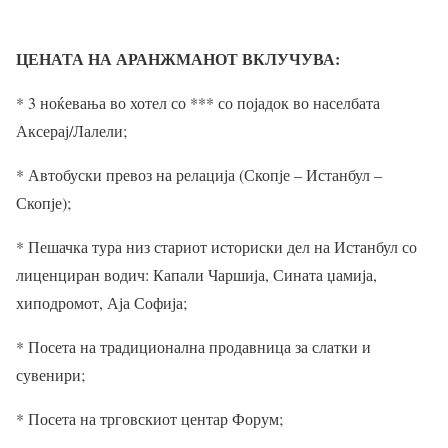
ЦЕНАТА НА АРАНЖМАНОТ ВКЛУЧУВА:
* 3 ноќевања во хотел со *** со појадок во населбата
Аксерај/Лалели;
* Автобуски превоз на релација (Скопје – Истанбул –
Скопје);
* Пешачка тура низ стариот историски дел на Истанбул со
лиценциран водич: Капали Чаршија, Сината џамија,
хиподромот, Аја Софија;
* Посета на традиционална продавница за слатки и
сувенири;
* Посета на трговскиот центар Форум;