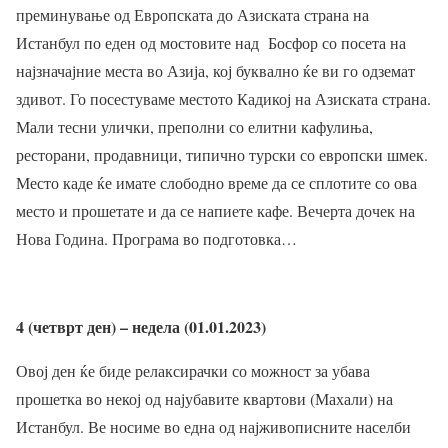
преминување од Европската до Азиската страна на
Истанбул по еден од мостовите над Босфор со посета на
најзначајние места во Азија, кој буквално ќе ви го одземат
здивот. Го посестуваме местото Кадикој на Азиската страна.
Мали тесни улички, преполни со елитни кафулиња,
ресторани, продавници, типично турски со европски шмек.
Место каде ќе имате слободно време да се сплотите со ова
место и прошетате и да се напиете кафе. Вечерта дочек на
Нова Година. Програма во подготовка…
4 (четврт ден) – недела (01.01.2023)
Овој ден ќе биде релаксирачки со можност за убава
прошетка во некој од најубавите квартови (Махали) на
Истанбул. Ве носиме во една од најживописните населби