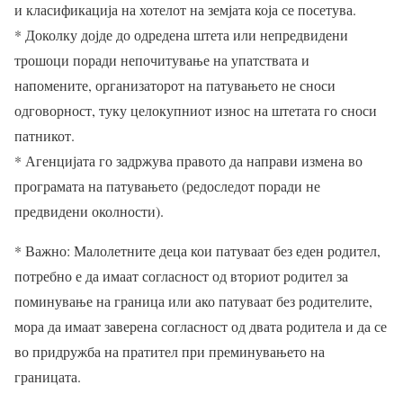
и класификација на хотелот на земјата која се посетува.
* Доколку дојде до одредена штета или непредвидени
трошоци поради непочитување на упатствата и
напомените, организаторот на патувањето не сноси
одговорност, туку целокупниот износ на штетата го сноси
патникот.
* Агенцијата го задржува правото да направи измена во
програмата на патувањето (редоследот поради не
предвидени околности).
* Важно: Малолетните деца кои патуваат без еден родител,
потребно е да имаат согласност од вториот родител за
поминување на граница или ако патуваат без родителите,
мора да имаат заверена согласност од двата родитела и да се
во придружба на пратител при преминувањето на
границата.