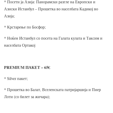
* Посети ја Азија: Панорамски разгле на Европски и
Азиски Истанбул – Прошетка во населбата Кадикој во
Азија;
* Крстарење по Босфор;
* Ноќен Истанбул со посета на Галата кулата и Таксим и
населбата Ортакој
PREMIUM ПАКЕТ – 65
€
* Silver пакет;
* Прошетка во Балат, Вселенската патријаршија и Пиер
Лоти (со билет за жичара);