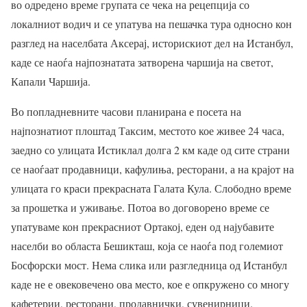
во одредено време групата се чека на рецепција со
локалниот водич и се упатува на пешачка тура односно кон
разглед на населбата Аксерај, историскиот дел на Истанбул,
каде се наоѓа најпознатата затворена чаршија на светот,
Капали Чаршија.
Во попладневните часови планирана е посета на
најпознатиот плоштад Таксим, местото кое живее 24 часа,
заедно со улицата Истиклал долга 2 км каде од сите страни
се наоѓаат продавници, кафулиња, ресторани, а на крајот на
улицата го краси прекрасната Галата Кула. Слободно време
за прошетка и уживање. Потоа во договорено време се
упатуваме кон прекрасниот Ортакој, еден од најубавите
населби во областа Бешикташ, која се наоѓа под големиот
Босфорски мост. Нема слика или разгледница од Истанбул
каде не е овековечено ова место, кое е опкружено со многу
кафетерии, ресторани, продавнички, сувенирници.