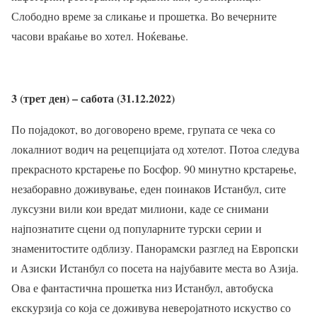
Слободно време за сликање и прошетка. Во вечерните
часови враќање во хотел. Ноќевање.
3 (трет ден) – сабота (31.12.2022)
По појадокот, во договорено време, групата се чека со
локалниот водич на рецепцијата од хотелот. Потоа следува
прекрасното крстарење по Босфор. 90 минутно крстарење,
незаборавно доживување, еден поинаков Истанбул, сите
луксузни вили кои вредат милиони, каде се снимани
најпознатите сцени од популарните турски серии и
знаменитостите одблизу. Панорамски разглед на Европски
и Азиски Истанбул со посета на најубавите места во Азија.
Ова е фантастична прошетка низ Истанбул, автобуска
екскурзија со која се доживува неверојатното искуство со