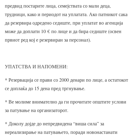
предвид постарите лица, семејствата со мали деца,
трудници, како и периодот на уплатата. Ако патникот сака
да резервира одредено седиште, при уплатат во агенција
може да доплати 10
€
по лице и да бира седиште (освен
првиот ред кој е резервиран за персонал).
УПАТСТВА И НАПОМЕНИ:
* Резервација се прави со 2000 денари по лице, а остатокот
се доплаќа до 15 дена пред тргнување.
* Ве молиме внимателно да ги прочитате општите услови
за патување на организаторот.
* Доколу дојде до непредвидена “виша сила” за
нереализирање на патувањето, поради новонастанати