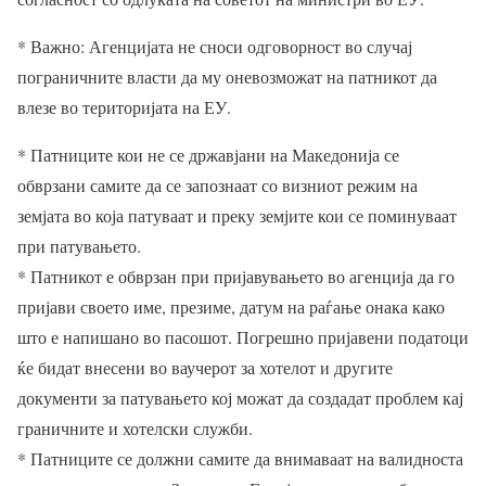
* Важно: Агенцијата не сноси одговорност во случај
пограничните власти да му оневозможат на патникот да
влезе во територијата на ЕУ.
* Патниците кои не се државјани на Македонија се
обврзани самите да се запознаат со визниот режим на
земјата во која патуваат и преку земјите кои се поминуваат
при патувањето.
* Патникот е обврзан при пријавувањето во агенција да го
пријави своето име, презиме, датум на раѓање онака како
што е напишано во пасошот. Погрешно пријавени податоци
ќе бидат внесени во ваучерот за хотелот и другите
документи за патувањето кој можат да создадат проблем кај
граничните и хотелски служби.
* Патниците се должни самите да внимаваат на валидноста