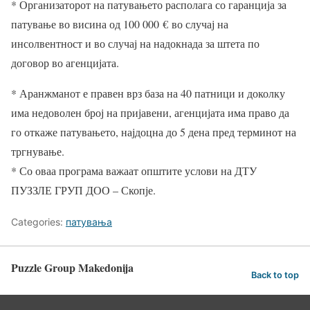
* Организаторот на патувањето располага со гаранција за
патување во висина од 100 000
€
во случај на
инсолвентност и во случај на надокнада за штета по
договор во агенцијата.
* Аранжманот е правен врз база на 40 патници и доколку
има недоволен број на пријавени, агенцијата има право да
го откаже патувањето, најдоцна до 5 дена пред терминот на
тргнување.
* Со оваа програма важаат општите услови на ДТУ
ПУЗЗЛЕ ГРУП ДОО – Скопје.
Categories:
патувања
Puzzle Group Makedonija
Back to top