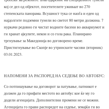
кој се дел од објектот, посетителите уживаат во 270
степенската панорама. Всушност тука се наоѓа и еден од
најдолгите подземни тунели во светот 80 метри должина. 7
нуркачи редовно ги чистат водните басени во аквариумот и
ги хранат ајкулите, некои и со гола рака. Планирано
тргнување за Македонија во договорено време.
Пристигнување во Скопје во утринските часови (вторник)
03.01.2023.
НАПОМЕНИ ЗА РАСПОРЕД НА СЕДЕЊЕ ВО АВТОБУС:
Со потпишување на договорот за патување, патникот е
должен да го прифати местото во автобус кое ќе му го
додели агенцијата. Дополнителни промени не се можни.
Агенцијата го прави распоредот на седење, земајќи ги во