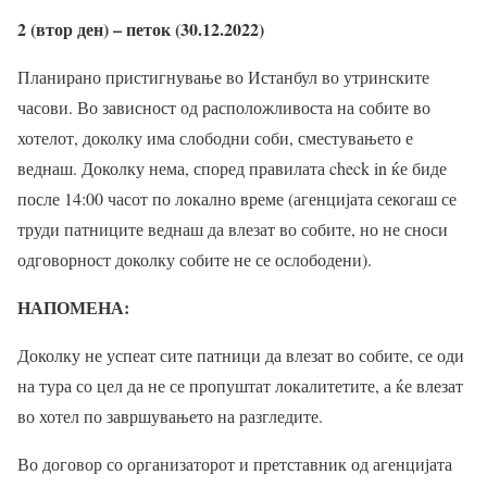
2 (втор ден) – петок (30.12.2022)
Планирано пристигнување во Истанбул во утринските
часови. Во зависност од расположливоста на собите во
хотелот, доколку има слободни соби, сместувањето е
веднаш. Доколку нема, според правилата check in ќе биде
после 14:00 часот по локално време (агенцијата секогаш се
труди патниците веднаш да влезат во собите, но не сноси
одговорност доколку собите не се ослободени).
НАПОМЕНА:
Доколку не успеат сите патници да влезат во собите, се оди
на тура со цел да не се пропуштат локалитетите, а ќе влезат
во хотел по завршувањето на разгледите.
Во договор со организаторот и претставник од агенцијата