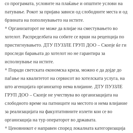
со програмата, условите на плаќање и општите услови на
патување. Рокот за пријава зависи од слободните места и од
брзината на пополнувањето на истите.
* Организаторот не може да влијае на сместувањето во
хотелот. Распределбата на собите се врши на рецепција по
пристигнувањето. ДТУ ПУЗЗЛЕ ГРУП ДОО – Скопје ќе ги
проследи барањата до хотелот но не гарантира за
исполнување на истите.
* Поради светската економска криза, можно е да дојде до
паѓање на квалитетот на сервисот во хотелската услуга, на
што агенцијата организатор нема влијание. ДТУ ПУЗЗЛЕ
ГРУП ДОО – Скопје не учествува во организацијата на
слободното време на патниците на местото и нема влијание
за реализацијата на факултативните излети кои се во
организација на тур операторот во државата.
* Ценовникот е направен според локалната категоризација