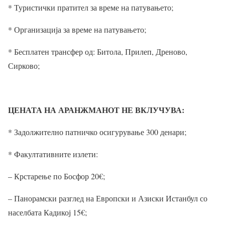
* Туристички пратител за време на патувањето;
* Организација за време на патувањето;
* Бесплатен трансфер од: Битола, Прилеп, Дреново,
Сирково;
ЦЕНАТА НА АРАНЖМАНОТ НЕ ВКЛУЧУВА:
* Задолжително патничко осигурување 300 денари;
* Факултативните излети:
– Крстарење по Босфор 20
€
;
– Панорамски разглед на Европски и Азиски Истанбул со
населбата Кадикој 15
€
;