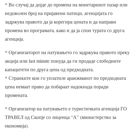
* Во случај да дојде до промена на монетарниот пазар или
недоволен број на пријавени патнци, агенцијата го
задржува правото да ја корегира цената и да направи
промена во програмата, како и да ја спои турата со друга
агенција.
* Организаторот на патувањето го задржува правото преку
акција или last minute понуда да ги продаде слободните
капацитети по друга цена од предходната.
* Странките кои го уплатиле аранжманот по предходната
цена немаат право да побараат надокнада поради
промената.
* Организатор на патувањето е туристичката агенција ГО
ТРАВЕЛ од Скопје со лиценца “А” (министерство за
економија).