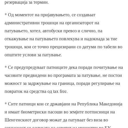
резервација за термин.
* Од моментот на пријавувањето, се создаваат
административни трошоци на организаторот на
патувањето, хотел, автобуски превоз и слично, па
откажување на патувањето повлекува и надокнада за тие
трошоци, кои се точно прецизирани со датуми по табели во
општите услови за патување.
* Се предупредуваат патниците дека поради почитување на
часовите предвидени во програмата за патување, не постои
можност за задржување на граница, поради регулирање на
повраток на средства од tax free.
* Сите патници кои се државјани на Република Македонија
и имаат биометриски пасоши во земјите потписници на
Шенгенскиот договор можат да патуваат без виза во
согласност со одлуката на советот на министри во ЕУ.