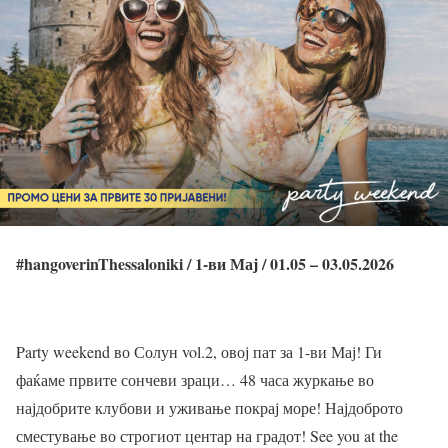
#hangoverinThessaloniki / 1-ви Мај / 01.05 – 03.05.2026
Party weekend во Солун vol.2, овој пат за 1-ви Мај! Ги
фаќаме првите сончеви зраци… 48 часа журкање во
најдобрите клубови и уживање покрај море! Најдоброто
сместување во строгиот центар на градот! See you at the