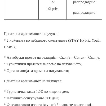
1/2
распродадено
1/2 priv.
распродадено
Цената на аранжманот вклучува:
* 2 ноќевања во избраното сместување (STAY Hybrid Youth
Hostel);
* Автобуски превоз на релација – Скопје – Солун – Скопје;
* Туристички пратител за време на патувањето;
* Организација за време на патувањето;
Цената на аранжманот не вклучува:
* Туристичка такса 1.5
€
по лице на ден;
* Патничко осигурување 300 ден;
* Факултативни излети (журки) *прашајте во агенција.