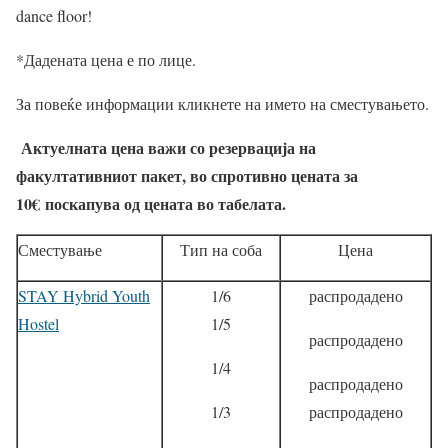
dance floor!
*Дадената цена е по лице.
За повеќе информации кликнете на името на сместувањето.
Актуелната цена важи со резервација на
факултативниот пакет, во спротивно цената за
10
€
поскапува од цената во табелата.
Сместување
Тип на соба
Цена
STAY Hybrid Youth
1/6
распродадено
Hostel
1/5
распродадено
1/4
распродадено
1/3
распродадено