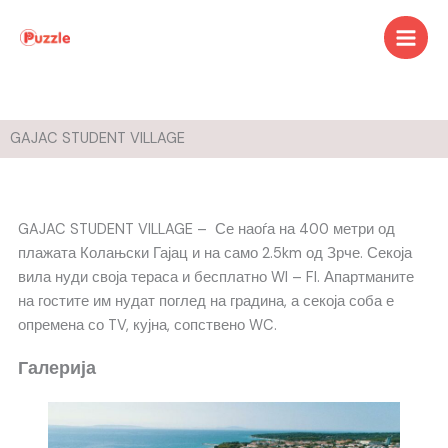
Skip
to
content
GAJAC STUDENT VILLAGE
GAJAC STUDENT VILLAGE – Се наоѓа на 400 метри од
плажата Колањски Гајац и на само 2.5km од Зрче. Секоја
вила нуди своја тераса и бесплатно WI – FI. Апартманите
на гостите им нудат поглед на градина, а секоја соба е
опремена со TV, кујна, сопствено WC.
Галерија