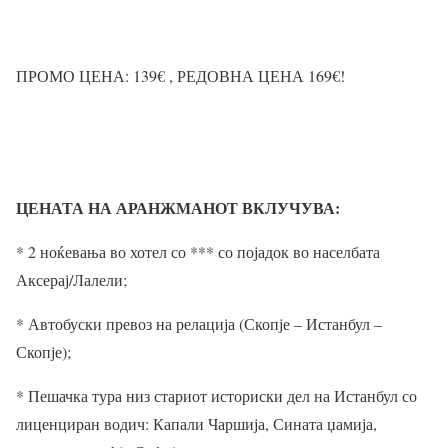
ПРОМО ЦЕНА: 139
€ , РЕДОВНА ЦЕНА 169
€!
ЦЕНАТА НА АРАНЖМАНОТ ВКЛУЧУВА:
* 2 ноќевања во хотел со *** со појадок во населбата
Аксерај/Лалели;
* Автобуски превоз на релација (Скопје – Истанбул –
Скопје);
* Пешачка тура низ стариот историски дел на Истанбул со
лиценциран водич: Капали Чаршија, Сината џамија,