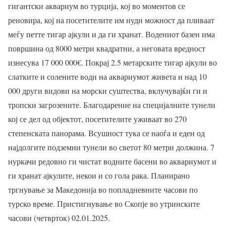
гигантски аквариум во турција, кој во моментов се
реновира, кој на посетителите им нуди можност да пливаат
меѓу петте тигар ајкули и да ги хранат. Водениот базен има
површина од 8000 метри квадратни, а неговата вредност
изнесува 17 000 000
€
. Покрај 2.5 метарските тигар ајкули во
слатките и солените води на аквариумот живета и над 10
000 други видови на морски суштества, вклучувајќи ги и
тропски загрозените. Благодарение на специјалните тунели
кој се дел од објектот, посетителите уживаат во 270
степенската панорама. Всушност тука се наоѓа и еден од
најдолгите подземни тунели во светот 80 метри должина. 7
нуркачи редовно ги чистат водните басени во аквариумот и
ги хранат ајкулите, некои и со гола рака. Планирано
тргнување за Македонија во попладневните часови по
турско време. Пристигнување во Скопје во утринските
часови (четврток) 02.01.2025.