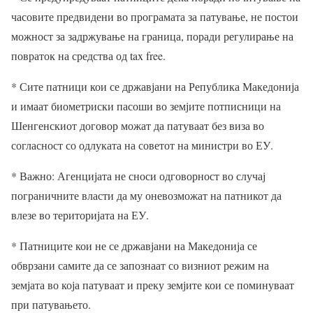
часовите предвидени во програмата за патување, не постои
можност за задржување на граница, поради регулирање на
повраток на средства од tax free.
* Сите патници кои се државјани на Република Македонија
и имаат биометриски пасоши во земјите потписници на
Шенгенскиот договор можат да патуваат без виза во
согласност со одлуката на советот на министри во ЕУ.
* Важно: Агенцијата не сноси одговорност во случај
пограничните власти да му оневозможат на патникот да
влезе во територијата на ЕУ.
* Патниците кои не се државјани на Македонија се
обврзани самите да се запознаат со визниот режим на
земјата во која патуваат и преку земјите кои се поминуваат
при патувањето.