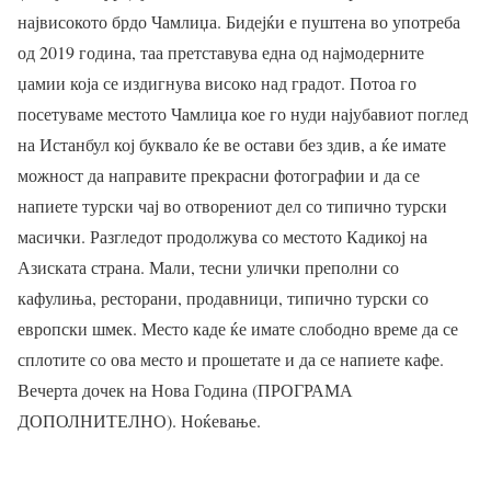
највисокото брдо Чамлиџа. Бидејќи е пуштена во употреба
од 2019 година, таа претставува една од најмодерните
џамии која се издигнува високо над градот. Потоа го
посетуваме местото Чамлиџа кое го нуди најубавиот поглед
на Истанбул кој буквало ќе ве остави без здив, а ќе имате
можност да направите прекрасни фотографии и да се
напиете турски чај во отворениот дел со типично турски
масички. Разгледот продолжува со местото Кадикој на
Азиската страна. Мали, тесни улички преполни со
кафулиња, ресторани, продавници, типично турски со
европски шмек. Место каде ќе имате слободно време да се
сплотите со ова место и прошетате и да се напиете кафе.
Вечерта дочек на Нова Година (ПРОГРАМА
ДОПОЛНИТЕЛНО). Ноќевање.