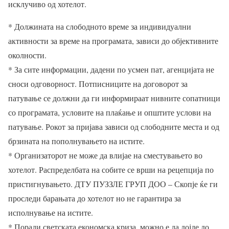
исклучиво од хотелот.
* Должината на слободното време за индивидуални
активности за време на програмата, зависи до објективните
околности.
* За сите информации, дадени по усмен пат, агенцијата не
сноси одговорност. Потписниците на договорот за
патување се должни да ги информираат нивните сопатници
со програмата, условите на плаќање и општите услови на
патување. Рокот за пријава зависи од слободните места и од
брзината на пополнувањето на истите.
* Организаторот не може да влијае на сместувањето во
хотелот. Распределбата на собите се врши на рецепција по
пристигнувањето. ДТУ ПУЗЗЛЕ ГРУП ДОО – Скопје ќе ги
проследи барањата до хотелот но не гарантира за
исполнување на истите.
* Поради светската економска криза, можно е да дојде до