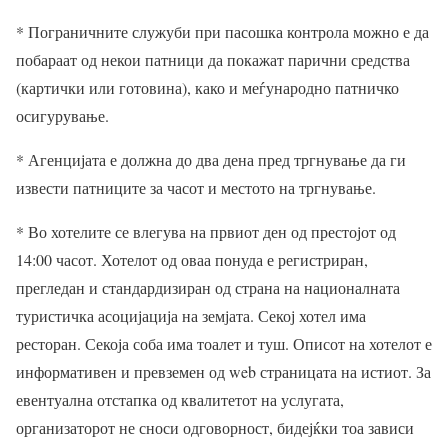
* Пограничните служуби при пасошка контрола можно е да
побараат од некои патници да покажат парични средства
(картички или готовина), како и меѓународно патничко
осигурување.
* Агенцијата е должна до два дена пред тргнување да ги
извести патниците за часот и местото на тргнување.
* Во хотелите се влегува на првиот ден од престојот од
14:00 часот. Хотелот од оваа понуда е регистриран,
прегледан и стандардизиран од страна на националната
туристичка асоцијација на земјата. Секој хотел има
ресторан. Секоја соба има тоалет и туш. Описот на хотелот е
информативен и превземен од web страницата на истиот. За
евентуална отстапка од квалитетот на услугата,
организаторот не сноси одговорност, бидејќки тоа зависи