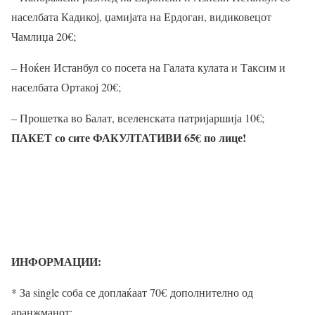
населбата Кадикој, џамијата на Ердоган, видиковецот
Чамлиџа 20
€
;
– Ноќен Истанбул со посета на Галата кулата и Таксим и
населбата Ортакој 20
€
;
– Прошетка во Балат, вселенската патријаршија 10
€
;
ПАКЕТ со сите ФАКУЛТАТИВИ 65
€ по лице!
ИНФОРМАЦИИ:
* За single соба се доплаќаат 70
€
дополнително од
аранжманот;