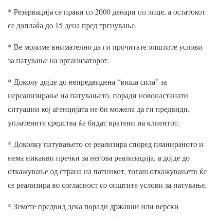
* Резервација се прави со 2000 денари по лице, а остатокот
се доплаќа до 15 дена пред тргнување.
* Ве молиме внимателно да ги прочитате општите услови
за патување на организаторот.
* Доколу дојде до непредвидена “виша сила” за
нереализирање на патувањето, поради новонастанати
ситуации кој агенцијата не би можела да ги предвиди,
уплатените средства ќе бидат вратени на клиентот.
* Доколку патувањето се реализира според планираното и
нема никакви пречки за негова реализација, а дојде до
откажување од страна на патникот, тогаш откажувањето ќе
се реализира во согласност со општите услови за патување.
* Земете предвид дека поради државни или верски