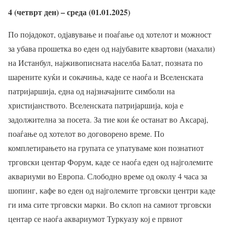
4 (четврт ден) – среда (01.01.2025)
По појадокот, одјавување и поаѓање од хотелот и можност
за убава прошетка во еден од најубавите квартови (махали)
на Истанбул, најживописната населба Балат, позната по
шарените куќи и сокачиња, каде се наоѓа и Вселенската
патријаршија, една од најзначајните симболи на
христијанството. Вселенската патријаршија, која е
задолжителна за посета. За тие кои ќе останат во Аксарај,
поаѓање од хотелот во договорено време. По
комплетирањето на групата се упатуваме кон познатиот
трговски центар Форум, каде се наоѓа еден од најголемите
аквариуми во Европа. Слободно време од околу 4 часа за
шопинг, кафе во еден од најголемите трговски центри каде
ги има сите трговски марки. Во склоп на самиот трговски
центар се наоѓа аквариумот Туркуазу кој е првиот