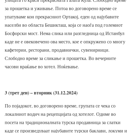
за прошетка и уживање. Потоа во договорено време се
упатуваме кон прекрасниот Ортакој, еден од најубавите
населби во областа Бешикташ, која се наоѓа под големиот
Босфорски мост. Нема слика или разгледница од Истанбул
каде не е овековечено ова место, кое е опкружено со многу
кафетерии, ресторани, продавнички, сувенирници.
Слободно време за сликање и прошетка. Во вечерните
часови враќање во хотел. Ноќевање.
3 (трет ден) – вторник (31.12.2024)
По појадокот, во договорено време, групата се чека со
локалниот водич на рецепцијата од хотелот. Одиме во
посета на традиционалната турска продавница за слатки
каде се произведуваат најубавите турски баклави, локуми и