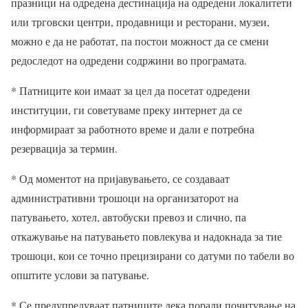
празници на одредена дестинација на одредени локалитети
или трговски центри, продавници и ресторани, музеи,
можно е да не работат, па постои можност да се смени
редоследот на одредени содржини во програмата.
* Патниците кои имаат за цел да посетат одредени
институции, ги советуваме преку интернет да се
информираат за работното време и дали е потребна
резервација за термин.
* Од моментот на пријавувањето, се создаваат
административни трошоци на организаторот на
патувањето, хотел, автобуски превоз и слично, па
откажување на патувањето повлекува и надокнада за тие
трошоци, кои се точно прецизирани со датуми по табели во
општите услови за патување.
* Се предупредуваат патниците дека поради почитување на