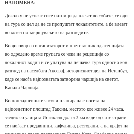
НАПОМЕНА:
Доколку не успеат сите патници да влезат во собите, се оди
на тура со цел да не се пропуштат локалитетите, а ќе влезат
во хотел по завршувањето на разгледите.
Во договор со организаторот и претставник од агенцијата
во одредено време групата се чека на рецепција со
локалниот водич и се упатува на пешачка тура односно кон
разглед на населбата Аксерај, историскиот дел на Истанбул,
каде се наоѓа најпознатата затворена чаршија на светот,
Капали Чаршија.
Во попладневните часови планирана е посета на
најпознатиот плоштад Таксим, местото кое живее 24 часа,
заедно со улицата Истиклал долга 2 км каде од сите страни
се наоѓаат продавници, кафулиња, ресторани, а на крајот на
улицата го краси прекрасната Галата Кула. Слободно време