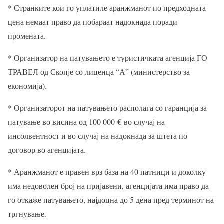
* Странките кои го уплатиле аранжманот по предходната
цена немаат право да побараат надокнада поради
промената.
* Организатор на патувањето е туристичката агенција ГО
ТРАВЕЛ од Скопје со лиценца “А” (министерство за
економија).
* Организаторот на патувањето располага со гаранција за
патување во висина од 100 000
€
во случај на
инсолвентност и во случај на надокнада за штета по
договор во агенцијата.
* Аранжманот е правен врз база на 40 патници и доколку
има недоволен број на пријавени, агенцијата има право да
го откаже патувањето, најдоцна до 5 дена пред терминот на
тргнување.