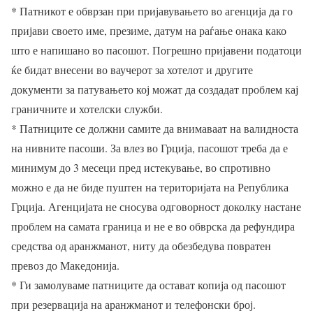
* Патникот е обврзан при пријавувањето во агенција да го
пријави своето име, презиме, датум на раѓање онака како
што е напишано во пасошот. Погрешно пријавени податоци
ќе бидат внесени во ваучерот за хотелот и другите
документи за патувањето кој можат да создадат проблем кај
граничните и хотелски служби.
* Патниците се должни самите да внимаваат на валидноста
на нивните пасоши. За влез во Грција, пасошот треба да е
минимум до 3 месеци пред истекување, во спротивно
можно е да не биде пуштен на територијата на Република
Грција. Агенцијата не сносува одговорност доколку настане
проблем на самата граница и не е во обврска да рефундира
средства од аранжманот, ниту да обезбедува повратен
превоз до Македонија.
* Ги замолуваме патниците да остават копија од пасошот
при резервација на аранжманот и телефонски број.