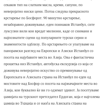
секаков тип на слатким масла, креми, сапуни, по
неверојатно ниски цени. Потоа следува прекрасното
крстарење по Босфорот. 90 минутно крстарење,
незаборавно доживување, еден поинаков Истанбул, сите
луксузни вили кои вредат милиони, каде се снимани и
најпознатите сцени од популарните турски серии и
знаменитости одблизу. По крстарењето се упатуваме на
панорамски разглед на Европски и Азиски Истанбул со
посета на најубавите места во Азија. Ова е фантастична
прошетка низ Истанбул, автобуска екскурзија со која се
доживува неверојатно искуство со преминување од
Европската и Азиската страна на Истанбул по еден од
мостовите над Босфор со посета на најзначајните места во
Азија, кои буквално ќе ви го одземат здивот. Ја посетуваме
џамијата на турскиот претседател Ердоган, која е најголема
џамија во Турција и се наоѓа на Азиската страна на