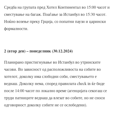
Средба на групата пред Хотел Континентал во 15:00 часот и
сместување на багаж. Поаѓање за Истанбул во 15:30 часот.
Ноќно возење преку Грција, со попатни паузи и царински
формалности.
2 (втор ден) – понеделник (30.12.2024)
Планирано пристигнување во Истанбул во утринските
часови. Во зависност од расположливоста на собите во
хотелот, доколку има слободни соби, сместувањето е
веднаш. Доколку нема, според правилата check in ќе биде
после 14:00 часот по локално време (агенцијата секогаш се
труди патниците веднаш да влезат во собите, но не сноси
одговорност доколку собите не се ослободени).