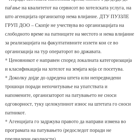
паѓање на квалитетот на сервисот во хотелската услуга, на
што агенцијата организатор нема влијание. ДТУ ПУЗЗЛЕ
ГРУП ДОО – Скопје не учествува во организацијата на
слободното време на патниците на местото и нема влијание
за реализацијата на факултативните излети кои се во
организација на тур операторот во државата.
* Ценовникот е направен според локалната категоризација
и класификација на хотелот на земјата која се посетува.
* Доколку дојде до одредена штета или непредвидени
трошоци поради непочитување на упатствата и
напомените, организаторот на патувањето не сноси
одговорност, туку целокупниот износ на штетата го сноси
патникот.
* Агенцијата го задржува правото да направи измена во
програмата на патувањето (редоследот поради не
предвидени околности).