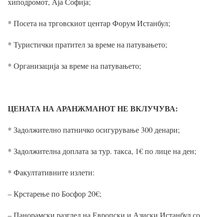
хиподромот, Аја Софија;
* Посета на трговскиот центар Форум Истанбул;
* Туристички пратител за време на патувањето;
* Организација за време на патувањето;
ЦЕНАТА НА АРАНЖМАНОТ НЕ ВКЛУЧУВА:
* Задолжително патничко осигурување 300 денари;
* Задолжителна доплата за тур. такса, 1
€ по лице на ден;
* Факултативните излети:
– Крстарење по Босфор 20
€
;
– Панорамски разглед на Европски и Азиски Истанбул со