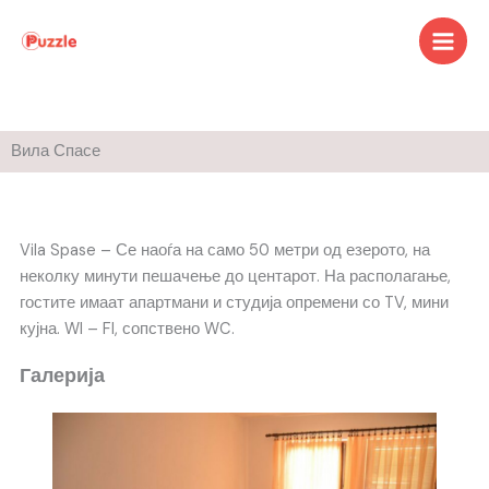
Skip
to
content
Вила Спасе
Vila Spase – Се наоѓа на само 50 метри од езерото, на
неколку минути пешачење до центарот. На располагање,
гостите имаат апартмани и студија опремени со TV, мини
кујна. WI – FI, сопствено WC.
Галерија