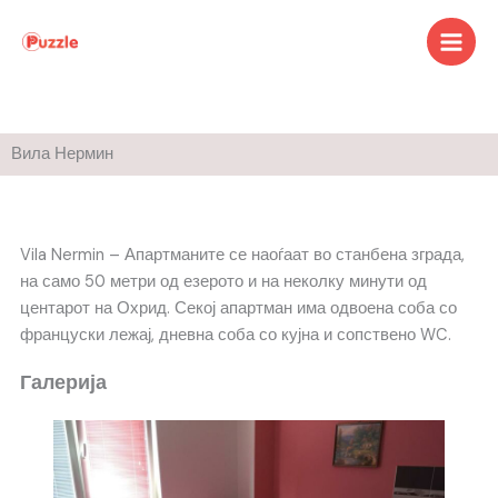
Skip
to
content
Вила Нермин
Vila Nermin – Апартманите се наоѓаат во станбена зграда,
на само 50 метри од езерото и на неколку минути од
центарот на Охрид. Секој апартман има одвоена соба со
француски лежај, дневна соба со кујна и сопствено WC.
Галерија