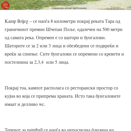
Kamp Brijeg – се наоѓа 8 километри покрај реката Тара од
граничниот премин Шчепан Поље, одалечен на 500 метри
од самата река. Опремен е со шатори и бунгалови.
Шаторите се за 2 или 3 лица и обезбедени се подвреќи и
вреќи за спиење. Сите бунгалови се опремени со кревети и
постелнина за 2,3,4 или 5 лица.
Покрај тоа, кампот располага со ресторански простор со
кујна во која се припрема храната. Исто така бунгаловите
имаат и делливо wc.
Теренот за paintball се наоѓа во непосредна близина на