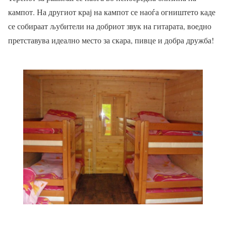
кампот. На другиот крај на кампот се наоѓа огништето каде
се собираат љубители на добриот звук на гитарата, воедно
претставува идеално место за скара, пивце и добра дружба!