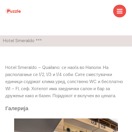
Skip
to
content
Hotel Smeraldo ***
Hotel Smeraldo – Quailano: се наоѓа во Наполи. На
располагање се 1/2, 1/3 и 1/4 соби. Сите сместувачки
единици содржат клима уред, сопствено WC и бесплатно
WI – FI, сеф. Хотелот има заеднички салон и бар за
дружење како и базен. Појадокот е вклучен во цената.
Галерија