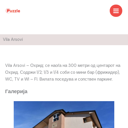
Skip
to
content
Vila Arsovi
Vila Arsovi – Охрид: се наоѓа на 300 метри од центарот на
Охрид. Содржи 1/2; 1/3 и 1/4 соби со мини бар (фрижидер),
WC, TV и WI – FI. Вилата поседува и сопствен паркинг.
Галерија