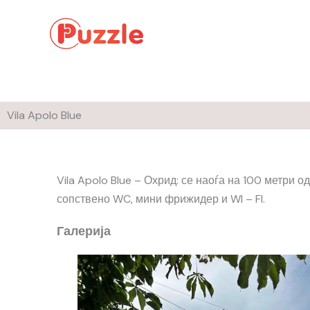
Skip
to
content
Vila Apolo Blue
Vila Apolo Blue – Охрид: се наоѓа на 100 метри 
сопствено WC, мини фрижидер и WI – FI.
Галерија