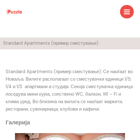
Skip
to
content
Standard Apartments (пример сместување)
Standard Apartments (пример сместување): Се наоѓаат во
Новаља. Вилите располагаат со сместувачки единици 1/5;
1/4 и 1/3 апартмани и студија. Секоја сместувачка единица
поседува мини кујна, сопствено WC, балкон, WI – FI и
клима уред. Во близина на вилата се наоѓаат маркети,
ресторани, сувенирници, клубови и кафичи.
Галерија