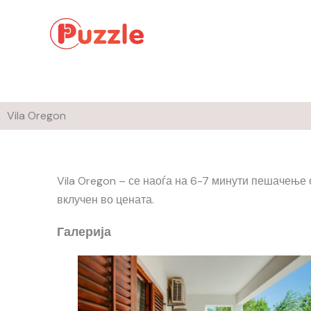
Skip
to
content
Vila Oregon
Vila Oregon – се наоѓа на 6-7 минути пешачење о
вклучен во цената.
Галерија