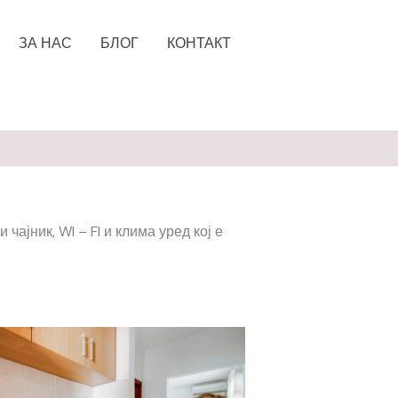
ЗА НАС
БЛОГ
КОНТАКТ
ајник, WI – FI и клима уред кој е