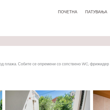
ПОЧЕТНА
ПАТУВАЊА
д плажа. Собите се опремени со сопствено WC, фрижидер и ч