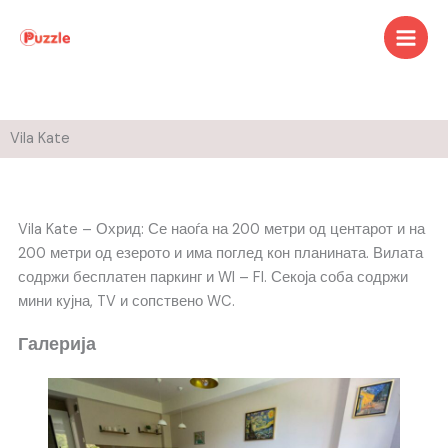
Skip
to
content
Vila Kate
Vila Kate – Охрид: Се наоѓа на 200 метри од центарот и на
200 метри од езерото и има поглед кон планината. Вилата
содржи бесплатен паркинг и WI – FI. Секоја соба содржи
мини кујна, TV и сопствено WC.
Галерија