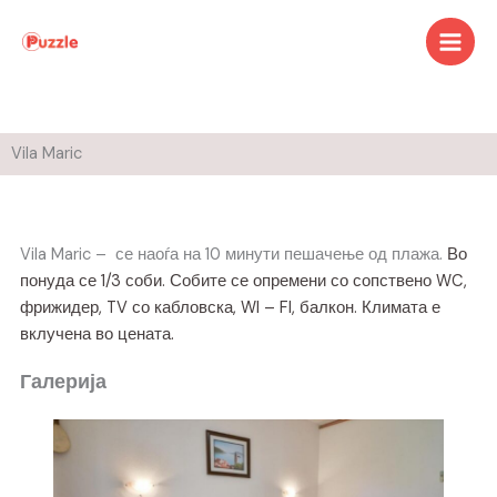
Skip
to
content
Vila Maric
Vila Maric – се наоѓа на 10 минути пешачење од плажа.
Во
понуда се 1/3 соби. Собите се опремени со сопствено WC,
фрижидер, TV со кабловска, WI – FI, балкон. Климата е
вклучена во цената.
Галерија