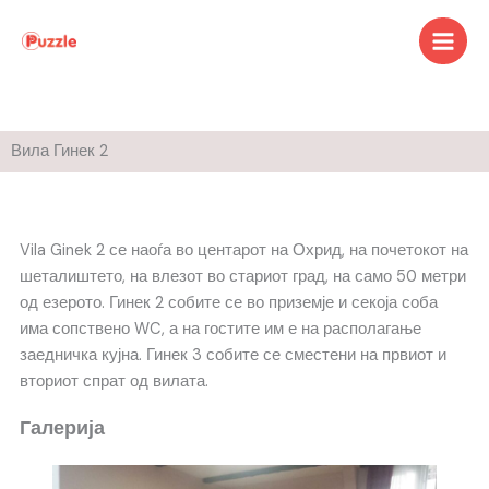
Skip
to
content
Вила Гинек 2
Vila Ginek 2 се наоѓа во центарот на Охрид, на почетокот на
шеталиштето, на влезот во стариот град, на само 50 метри
од езерото. Гинек 2 собите се во приземје и секоја соба
има сопствено WC, а на гостите им е на располагање
заедничка кујна. Гинек 3 собите се сместени на првиот и
вториот спрат од вилата.
Галерија