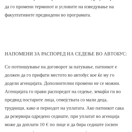
да го промени терминот и условите на изведување на
факултативите предвидени во програмата.
НАПОМЕНИ ЗА РАСПОРЕД НА СЕДЕЊЕ ВО АВТОБУС:
Со потпишување на договорот за патување, патникот е
должен да го прифати местото во автобус кое ќе му го
додели агенцијата. Дополнителни промени не се можни.
Агенцијата го прави распоредот на седење, земајќи ги во
предвид постарите лица, семејствата со мали деца,
трудници, како и периодот на уплатата. Ако патникот сака
да резервира одредено седиште, при уплатат во агенција
може да доплати 10
€
по лице и да бира седиште (освен