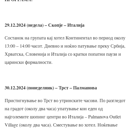
29.12.2024 (недела) – Скопје – Италија
Состанок на групата кај хотел Континентал во период околу
13:00 – 14:00 часот. Дневно и ноќно патување преку Србија,
Хрватска, Словенија и Италија со кратки попатни паузи и
царински формалности.
30.12.2024 (понеделник) – Трст – Палманова
Пристигнување во Трст во утринските часови. По разгледот
на градот (околу два часа) упатување кон еден од
најголемите шопинг центри во Италија – Palmanova Outlet
Village (околу два часа). Сместување во хотел. Ноќевање