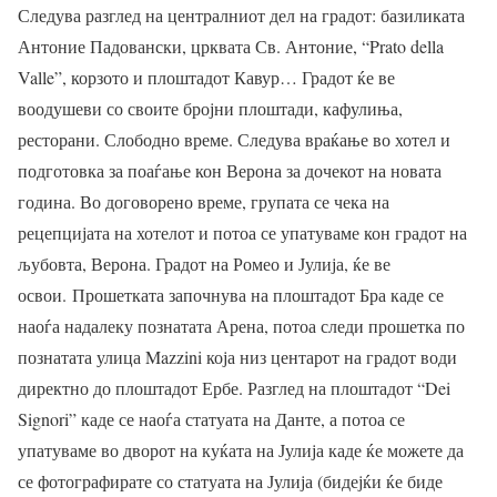
Следува разглед на централниот дел на градот: базиликата
Антоние Падовански, црквата Св. Антоние, “Prato della
Valle”, корзото и плоштадот Кавур… Градот ќе ве
воодушеви со своите бројни плоштади, кафулиња,
ресторани. Слободно време. Следува враќање во хотел и
подготовка за поаѓање кон Верона за дочекот на новата
година. Во договорено време, групата се чека на
рецепцијата на хотелот и потоа се упатуваме кон градот на
љубовта, Верона. Градот на Ромео и Јулија, ќе ве
освои. Прошетката започнува на плоштадот Бра каде се
наоѓа надалеку познатата Арена, потоа следи прошетка по
познатата улица Mazzini која низ центарот на градот води
директно до плоштадот Ербе. Разглед на плоштадот “Dei
Signori” каде се наоѓа статуата на Данте, а потоа се
упатуваме во дворот на куќата на Јулија каде ќе можете да
се фотографирате со статуата на Јулија (бидејќи ќе биде