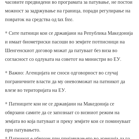
часовите предвидени во програмата за патување, не постои
можност за задржување на граница, поради регулирање на
повраток на средства од tax free.
* Сите патници кои се државјани на Република Македонија
и имаат биометриски пасоши во земјите потписници на
Шенгенскиот договор можат да патуваат без виза во
согласност со одлуката на советот на министри во ЕУ.
* Важно: Агенцијата не сноси одговорност во случај
пограничните власти да му оневозможат на патникот да
влезе во територијата на ЕУ.
* Патниците кои не се државјани на Македонија се
обврзани самите да се запознаат со визниот режим на
земјата во која патуваат и преку земјите кои се поминуваат
при патувањето.
* Патникот е обврзан при пријавувањето во агенција да го