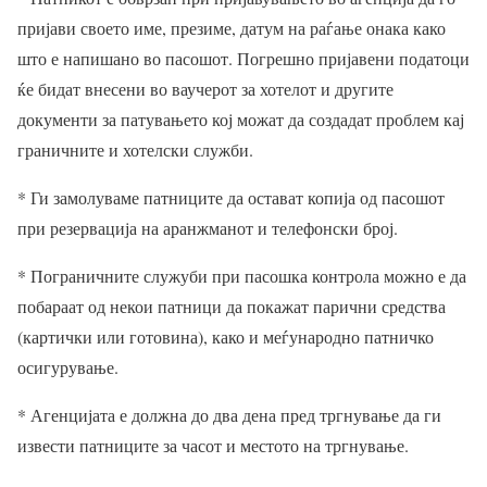
пријави своето име, презиме, датум на раѓање онака како
што е напишано во пасошот. Погрешно пријавени податоци
ќе бидат внесени во ваучерот за хотелот и другите
документи за патувањето кој можат да создадат проблем кај
граничните и хотелски служби.
* Ги замолуваме патниците да остават копија од пасошот
при резервација на аранжманот и телефонски број.
* Пограничните служуби при пасошка контрола можно е да
побараат од некои патници да покажат парични средства
(картички или готовина), како и меѓународно патничко
осигурување.
* Агенцијата е должна до два дена пред тргнување да ги
извести патниците за часот и местото на тргнување.