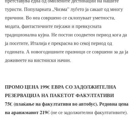
претставува една од омилените дестинации на нашите
туристи. Популарната „Чизма” луѓето ја сакаат од многу
причини. Во неа совршено се склопуваат уметноста,
модата, фантастичните пејсажи и превкусната
традиционална кујна. Не постои соодветен период кога да
ја посетите, Италија е прекрасна во секој период од
годината. А новогодишните празници се совршени за да ја
доживеете на вистниски начин.
ПРОМО ЦЕНА 199
€
ЕВРА СО ЗАДОЛЖИТЕЛНА
РЕЗЕРВАЦИЈА НА ПАКЕТОТ ФАКУЛТАТИВИ
75
€
(плаќање на факултативи во автобус). Редовна цена
на аранжманот 219
€ (не се задолжителни факултативите).