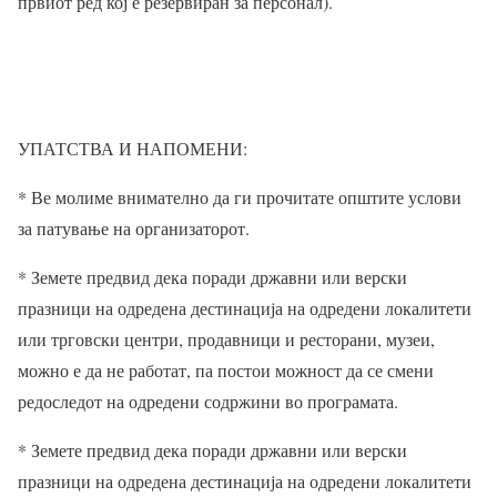
првиот ред кој е резервиран за персонал).
УПАТСТВА И НАПОМЕНИ:
* Ве молиме внимателно да ги прочитате општите услови
за патување на организаторот.
* Земете предвид дека поради државни или верски
празници на одредена дестинација на одредени локалитети
или трговски центри, продавници и ресторани, музеи,
можно е да не работат, па постои можност да се смени
редоследот на одредени содржини во програмата.
* Земете предвид дека поради државни или верски
празници на одредена дестинација на одредени локалитети