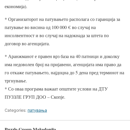
економија).
* Организаторот на патувањето располага со гаранција за
патување во висина од 100 000
€
во случај на
инсолвентност и во случај на надокнада за штета по
договор во агенцијата.
* Аранжманот е правен врз база на 40 патници и доколку
има недоволен број на пријавени, агенцијата има право да
го откаже патувањето, најдоцна до 5 дена пред терминот на
тргнување.
* Со оваа програма важаат општите услови на ДТУ
ПУЗЗЛЕ ГРУП ДОО – Скопје.
Categories:
патувања
Puzzle Group Makedonija