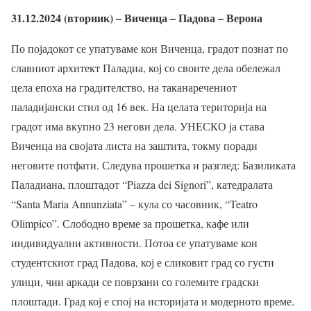
31.12.2024 (вторник) – Виченца – Падова – Верона
По појадокот се упатуваме кон Виченца, градот познат по
славниот архитект Паладиа, кој со своите дела обележал
цела епоха на градителство, на таканаречениот
паладијански стил од 16 век. На целата територија на
градот има вкупно 23 негови дела. УНЕСКО ја става
Виченца на својата листа на заштита, токму поради
неговите потфати. Следува прошетка и разглед: Базиликата
Паладиана, плоштадот “Piazza dei Signori”, катедралата
“Santa Maria Annunziata” – кула со часовник, “Teatro
Olimpico”. Слободно време за прошетка, кафе или
индивидуални активности. Потоа се упатуваме кон
студентскиот град Падова, кој е сликовит град со густи
улици, чии аркади се поврзани со големите градски
плоштади. Град кој е спој на историјата и модерното време.