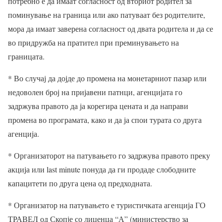
потребно е да имаат согласност од вториот родител за
поминување на граница или ако патуваат без родителите,
мора да имаат заверена согласност од двата родитела и да се
во придружба на пратител при преминувањето на
границата.
* Во случај да дојде до промена на монетарниот пазар или
недоволен број на пријавени патнци, агенцијата го
задржува правото да ја корегира цената и да направи
промена во програмата, како и да ја спои турата со друга
агенција.
* Организаторот на патувањето го задржува правото преку
акција или last minute понуда да ги продаде слободните
капацитети по друга цена од предходната.
* Организатор на патувањето е туристичката агенција ГО
ТРАВЕЛ од Скопје со лиценца “А” (министерство за