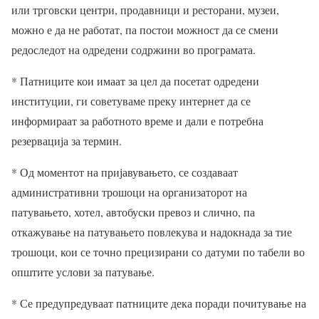
или трговски центри, продавници и ресторани, музеи,
можно е да не работат, па постои можност да се смени
редоследот на одредени содржини во програмата.
* Патниците кои имаат за цел да посетат одредени
институции, ги советуваме преку интернет да се
информираат за работното време и дали е потребна
резервација за термин.
* Од моментот на пријавувањето, се создаваат
административни трошоци на организаторот на
патувањето, хотел, автобуски превоз и слично, па
откажување на патувањето повлекува и надокнада за тие
трошоци, кои се точно прецизирани со датуми по табели во
општите услови за патување.
* Се предупредуваат патниците дека поради почитување на