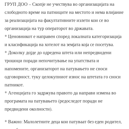
ГРУП ДОО – Скопје не учествува во организацијата на
слободното време на патниците на местото и нема влијание
за реализацијата на факултативните излети кои се во
организација на тур операторот во државата.
* Ценовникот е направен според локалната категоризација
и класификација на хотелот на земјата која се посетува.
* Доколку дојде до одредена штета или непредвидени
трошоци поради непочитување на упатствата и
напомените, организаторот на патувањето не сноси
одговорност, туку целокупниот износ на штетата го сноси
патникот.
* Агенцијата го задржува правото да направи измена во
програмата на патувањето (редоследот поради не
предвидени околности).
* Важно: Малолетните деца кои патуваат без еден родител,