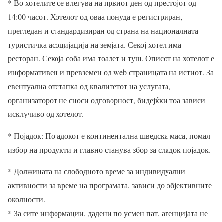
* Во хотелите се влегува на првиот ден од престојот од
14:00 часот. Хотелот од оваа понуда е регистриран,
прегледан и стандардизиран од страна на националната
туристичка асоцијација на земјата. Секој хотел има
ресторан. Секоја соба има тоалет и туш. Описот на хотелот е
информативен и превземен од web страницата на истиот. За
евентуална отстапка од квалитетот на услугата,
организаторот не сноси одговорност, бидејќки тоа зависи
исклучиво од хотелот.
* Појадок: Појадокот е континентална шведска маса, помал
избор на продукти и главно станува збор за сладок појадок.
* Должината на слободното време за индивидуални
активности за време на програмата, зависи до објективните
околности.
* За сите информации, дадени по усмен пат, агенцијата не