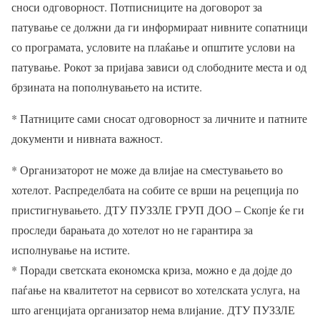
сноси одговорност. Потписниците на договорот за
патување се должни да ги информираат нивните сопатници
со програмата, условите на плаќање и општите услови на
патување. Рокот за пријава зависи од слободните места и од
брзината на пополнувањето на истите.
* Патниците сами сносат одговорност за личните и патните
документи и нивната важност.
* Организаторот не може да влијае на сместувањето во
хотелот. Распределбата на собите се врши на рецепција по
пристигнувањето. ДТУ ПУЗЗЛЕ ГРУП ДОО – Скопје ќе ги
проследи барањата до хотелот но не гарантира за
исполнување на истите.
* Поради светската економска криза, можно е да дојде до
паѓање на квалитетот на сервисот во хотелската услуга, на
што агенцијата организатор нема влијание. ДТУ ПУЗЗЛЕ