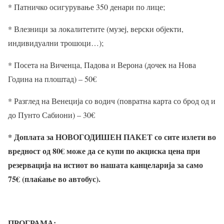
* Патничко осигурување 350 денари по лице;
* Влезници за локалитетите (музеј, верски објекти,
индивидуални трошоци…);
* Посета на Виченца, Падова и Верона (дочек на Нова
Година на плоштад) – 50
€
* Разглед на Венеција со водич (повратна карта со брод од и
до Пунто Сабиони) – 30
€
*
Доплата за НОВОГОДИШЕН ПАКЕТ со сите излети во
вредност од 80
€ може да се купи по акциска цена при
резервација на истиот во нашата канцеларија за само
75
€ (плаќање во автобус).
ПРОГРАМА: