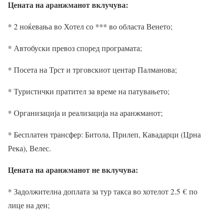
Цената на аранжманот вклучува:
* 2 ноќевања во Хотел со *** во областа Венето;
* Автобуски превоз според програмата;
* Посета на Трст и трговскиот центар Палманова;
* Туристички пратител за време на патувањето;
* Организација и реализација на аранжманот;
* Бесплатен трансфер: Битола, Прилеп, Кавадарци (Црна
Река), Велес.
Цената на аранжманот не вклучува:
* Задолжителна доплата за тур такса во хотелот 2.5
€
по
лице на ден;