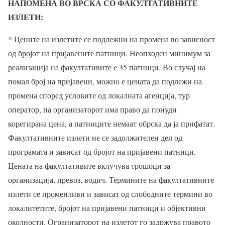
НАПОМЕНА ВО ВРСКА СО ФАКУЛТАТИВНИТЕ
ИЗЛЕТИ:
* Цените на излетите се подлежни на промена во зависност
од бројот на пријавените патници. Неопходен минимум за
реализација на факултативите е 35 патници. Во случај на
помал број на пријавени, можно е цената да подлежи на
промена според условите од локалната агенција, тур
оператор, па организаторот има право да понуди
корегирана цена, а патниците немаат обрска да ја прифатат.
Факултативните излети не се задолжителен дел од
програмата и зависат од бројот на пријавени патници.
Цената на факултативите вклучува трошоци за
организација, превоз, водич. Термините на факултативните
излети се променливи и зависат од слободните термини во
локалитетите, бројот на пријавени патници и објективни
околности. Огранизаторот на излетот го задржува правото