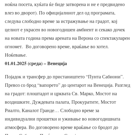
ноќна посета, куќата ќе биде затворена и не е предвидено
влез во дворот). По официјалниот дел од програмата,
следува слободно време за истражување на градот, кој
целиот е украсен во новогодишен амбиент и секако дочек
на новата година према арената на Верона со спектакуларен
огномет. Во договорено време, враќање во хотел.
Ноќевање.
01.01.2025 (среда) – Венеција
Појадок и трансфер до пристаништето “Пунта Сабиони”.
Превоз со брод “вапорето” до центарот на Венеција. Разглед
на градот: плоштадот и црквата Св. Марко, Мостот на
воздишките, Дуждевата палата, Прокуратите, Мостот
Риалто, Каналот Гранде… Слободно време за
индивидуални прошетки и уживање во новогодишната
атмосфера. Во договорено време враќање со бродот до