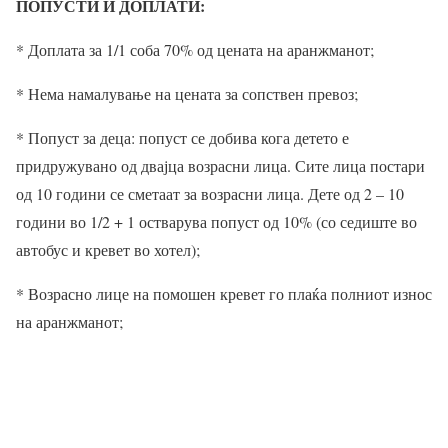
ПОПУСТИ И ДОПЛАТИ:
* Доплата за 1/1 соба 70% од цената на аранжманот;
* Нема намалување на цената за сопствен превоз;
* Попуст за деца: попуст се добива кога детето е
придружувано од двајца возрасни лица. Сите лица постари
од 10 години се сметаат за возрасни лица. Дете од 2 – 10
години во 1/2 + 1 остварува попуст од 10% (со седиште во
автобус и кревет во хотел);
* Возрасно лице на помошен кревет го плаќа полниот износ
на аранжманот;